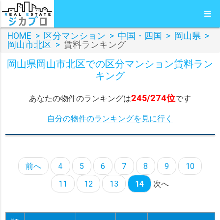
HOME
>
区分マンション
>
中国・四国
>
岡山県
>
岡山市北区
>
賃料ランキング
岡山県岡山市北区での区分マンション賃料ラン
キング
245/274位
あなたの物件のランキングは
です
自分の物件のランキングを見に行く
前へ
4
5
6
7
8
9
10
11
12
13
14
次へ