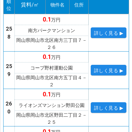
順
賃料/㎡
物件名
住所
位
0.1
万円
25
南方パークマンション
詳しく
見る ▶
8
岡山県岡山市北区南方三丁目７－
２６
0.1
万円
25
コープ野村運動公園
詳しく
見る ▶
9
岡山県岡山市北区南方五丁目４－
２
0.1
万円
26
ライオンズマンション野田公園
詳しく
見る ▶
0
岡山県岡山市北区野田二丁目２－
２５
0.1