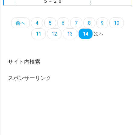
５－２８
前へ
4
5
6
7
8
9
10
11
12
13
14
次へ
サイト内検索
スポンサーリンク