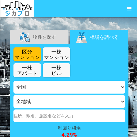
物件を探す
相場を調べる
区分
一棟
マンション
マンション
一棟
一棟
アパート
ビル
利回り相場
4.29
%