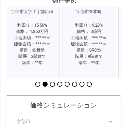
市大字上宇部広田
宇部市東本町
宇部市
回り：15.56%
利回り：9.28%
利回り：6
： 1,850万円
価格： 3億円
価格： 4,
面積：***.**㎡
土地面積：***.**㎡
土地面積：**
面積：***.**㎡
建物面積：***.**㎡
建物面積：**
構造：鉄骨造
構造：SRC造
構造：
階層：2階建て
階層：9階建て
階層：2
築年：**年
築年：**年
築年：*
価格シミュレーション