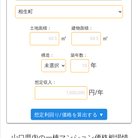
土地面積：
建物面積：
㎡
㎡
築年数：
構造：
年
想定収入：
円/年
想定利回り/価格を算出する ▼
山口県内の一棟マンション価格相場情