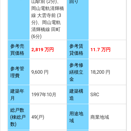
山駅前 (2分)、
回り
岡山電軌清輝橋
線 大雲寺前 (3
分)、岡山電軌
清輝橋線 田町
(6分)
参考売
参考賃
2,819 万円
11.7 万円
買価格
貸価格
参考修
参考管
9,600 円
繕積立
18,200 円
理費
金
建築年
建築構
1997年10月
SRC
月
造
総戸数
用途地
(棟総戸
49(戸)
商業地域
域
数)