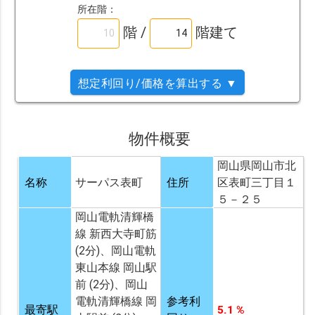
所在階：
階 /
階建て
想定利回り/価格を算出する ▼
物件概要
岡山県岡山市北
名称
サーパス表町
住所
区表町三丁目１
５－２５
岡山電軌清輝橋
線 新西大寺町筋
(2分)、岡山電軌
東山本線 岡山駅
前 (2分)、岡山
電軌清輝橋線 岡
参考利
最寄駅
5.1 %