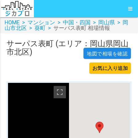
HOME
>
マンション
>
中国・四国
>
岡山県
>
岡
山市北区
>
葵町
>
サーパス表町 相場情報
サーパス表町 (エリア：岡山県岡山
市北区)
地図で相場を確認
お気に入り追加