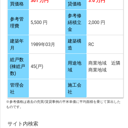
301 万円
3.0 万円
買価格
貸価格
参考修
参考管
5,500 円
繕積立
2,000 円
理費
金
建築年
建築構
1989年03月
RC
月
造
総戸数
用途地
商業地域 近隣
(棟総戸
45(戸)
域
商業地域
数)
管理会
施工会
社
社
※参考価格は過去の売買/賃貸事例の平米単価に平均面積を乗じて算出した
ものです。
サイト内検索