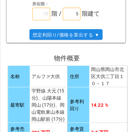
所在階：
階 /
階建て
想定利回り/価格を算出する ▼
物件概要
岡山県岡山市北
名称
アルファ大供
住所
区大供二丁目１
０－１７
宇野線 大元 (15
分)、山陽本線
参考利
最寄駅
岡山 (17分)、岡
14.22 %
回り
山電軌東山本線
岡山駅前 (17分)
参考売
参考賃