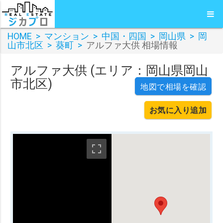
HOME
>
マンション
>
中国・四国
>
岡山県
>
岡
山市北区
>
葵町
>
アルファ大供 相場情報
アルファ大供 (エリア：岡山県岡山
市北区)
地図で相場を確認
お気に入り追加