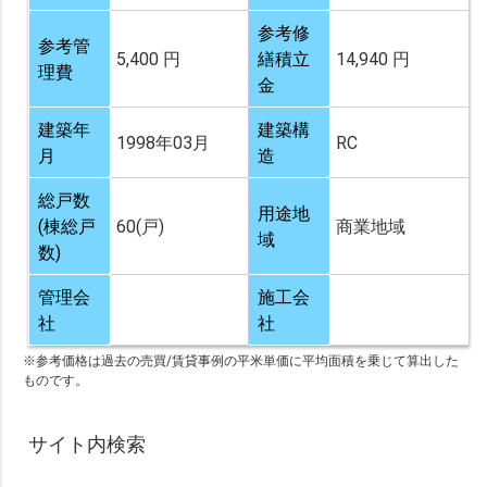
参考修
参考管
5,400 円
繕積立
14,940 円
理費
金
建築年
建築構
1998年03月
RC
月
造
総戸数
用途地
(棟総戸
60(戸)
商業地域
域
数)
管理会
施工会
社
社
※参考価格は過去の売買/賃貸事例の平米単価に平均面積を乗じて算出した
ものです。
サイト内検索