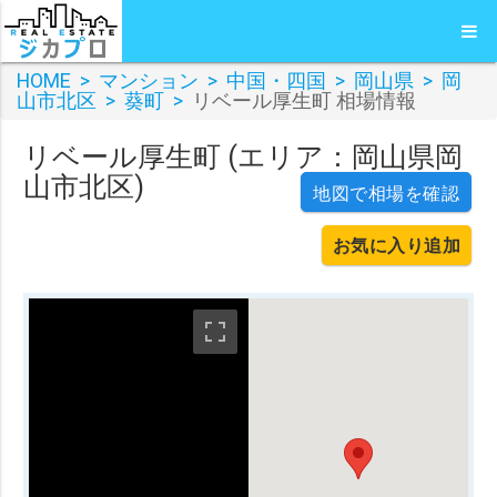
HOME
>
マンション
>
中国・四国
>
岡山県
>
岡
山市北区
>
葵町
>
リベール厚生町 相場情報
リベール厚生町 (エリア：岡山県岡
山市北区)
地図で相場を確認
お気に入り追加