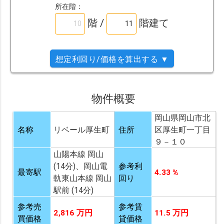
所在階：
階 /
階建て
想定利回り/価格を算出する ▼
物件概要
岡山県岡山市北
名称
リベール厚生町
住所
区厚生町一丁目
９－１０
山陽本線 岡山
(14分)、岡山電
参考利
最寄駅
4.33 %
軌東山本線 岡山
回り
駅前 (14分)
参考売
参考賃
2,816 万円
11.5 万円
買価格
貸価格