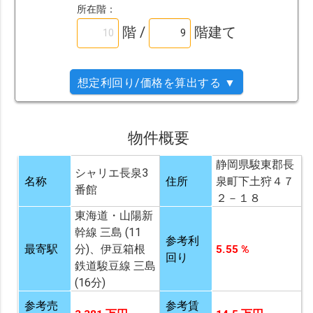
所在階：
階 /
階建て
想定利回り/価格を算出する ▼
物件概要
静岡県駿東郡長
シャリエ長泉3
名称
住所
泉町下土狩４７
番館
２－１８
東海道・山陽新
幹線 三島 (11
参考利
最寄駅
分)、伊豆箱根
5.55 %
回り
鉄道駿豆線 三島
(16分)
参考売
参考賃