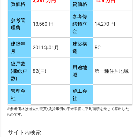
3,381 万円
14.5 万円
買価格
貸価格
参考修
参考管
13,560 円
繕積立
14,270 円
理費
金
建築年
建築構
2011年01月
RC
月
造
総戸数
用途地
(棟総戸
82(戸)
第一種住居地域
域
数)
管理会
施工会
社
社
※参考価格は過去の売買/賃貸事例の平米単価に平均面積を乗じて算出した
ものです。
サイト内検索