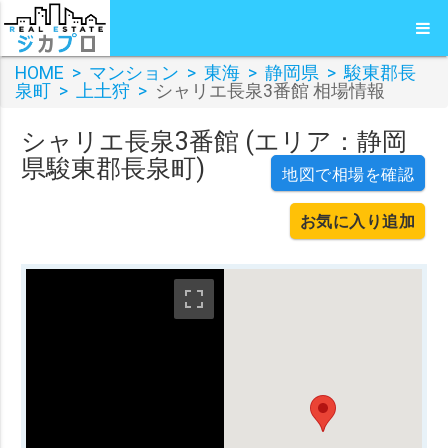
HOME
>
マンション
>
東海
>
静岡県
>
駿東郡長
泉町
>
上土狩
>
シャリエ長泉3番館 相場情報
シャリエ長泉3番館 (エリア：静岡
県駿東郡長泉町)
地図で相場を確認
お気に入り追加