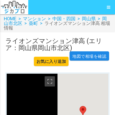
HOME
>
マンション
>
中国・四国
>
岡山県
>
岡
山市北区
>
葵町
>
ライオンズマンション津高 相場
情報
ライオンズマンション津高 (エリ
ア：岡山県岡山市北区)
地図で相場を確認
お気に入り追加