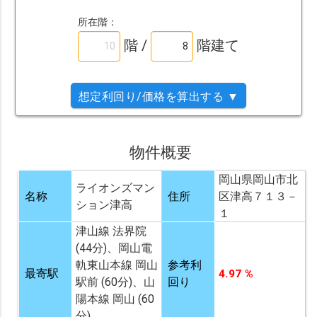
所在階：
階 /
階建て
想定利回り/価格を算出する ▼
物件概要
岡山県岡山市北
ライオンズマン
名称
住所
区津高７１３－
ション津高
１
津山線 法界院
(44分)、岡山電
軌東山本線 岡山
参考利
最寄駅
4.97 %
駅前 (60分)、山
回り
陽本線 岡山 (60
分)