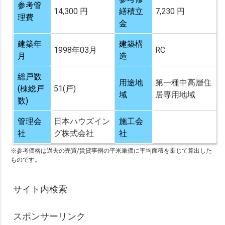
参考管
14,300 円
繕積立
7,230 円
理費
金
建築年
建築構
1998年03月
RC
月
造
総戸数
用途地
第一種中高層住
(棟総戸
51(戸)
域
居専用地域
数)
管理会
日本ハウズイン
施工会
社
グ株式会社
社
※参考価格は過去の売買/賃貸事例の平米単価に平均面積を乗じて算出した
ものです。
サイト内検索
スポンサーリンク