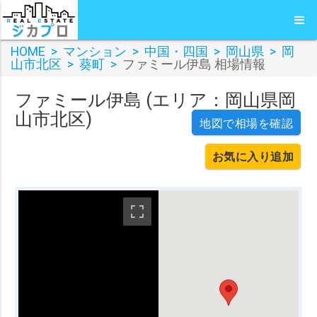
HOME
>
マンション
>
中国・四国
>
岡山県
>
岡
山市北区
>
葵町
>
ファミール伊島 相場情報
ファミール伊島 (エリア：岡山県岡
山市北区)
地図で相場を確認
お気に入り追加