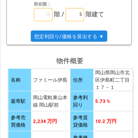
所在階：
階 /
階建て
想定利回り/価格を算出する ▼
物件概要
岡山県岡山市北
名称
ファミール伊島
住所
区伊島町二丁目
１７－１
岡山電軌東山本
参考利
最寄駅
5.73 %
線 岡山駅前
回り
参考売
参考賃
2,234 万円
10.2 万円
買価格
貸価格
参考修