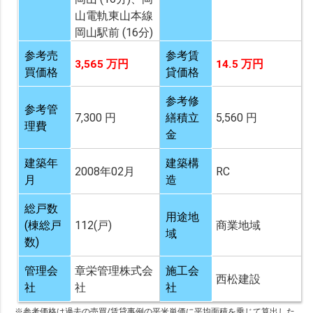
山電軌東山本線
岡山駅前 (16分)
参考売
参考賃
3,565 万円
14.5 万円
買価格
貸価格
参考修
参考管
7,300 円
繕積立
5,560 円
理費
金
建築年
建築構
2008年02月
RC
月
造
総戸数
用途地
(棟総戸
112(戸)
商業地域
域
数)
管理会
章栄管理株式会
施工会
西松建設
社
社
社
※参考価格は過去の売買/賃貸事例の平米単価に平均面積を乗じて算出した