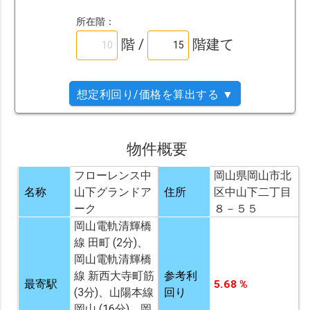
所在階：
階 /
階建て
想定利回り/価格を算出する ▼
物件概要
フローレンス中
岡山県岡山市北
名称
山下グランドア
住所
区中山下二丁目
ーク
８－５５
岡山電軌清輝橋
線 田町 (2分)、
岡山電軌清輝橋
線 新西大寺町筋
参考利
最寄駅
5.68 %
(3分)、山陽本線
回り
岡山 (16分)、岡