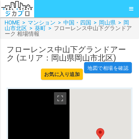
HOME
>
マンション
>
中国・四国
>
岡山県
>
岡
山市北区
>
葵町
>
フローレンス中山下グランドア
ーク 相場情報
フローレンス中山下グランドアー
ク (エリア：岡山県岡山市北区)
地図で相場を確認
お気に入り追加