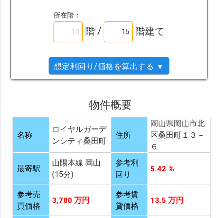
所在階：
階 /
階建て
想定利回り/価格を算出する ▼
物件概要
岡山県岡山市北
ロイヤルガーデ
名称
住所
区桑田町１３－
ンシティ桑田町
６
山陽本線 岡山
参考利
最寄駅
5.42 %
(15分)
回り
参考売
参考賃
3,780 万円
13.5 万円
買価格
貸価格