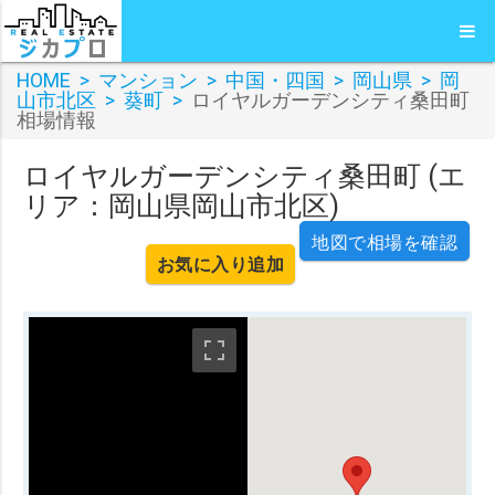
HOME
>
マンション
>
中国・四国
>
岡山県
>
岡
山市北区
>
葵町
>
ロイヤルガーデンシティ桑田町
相場情報
ロイヤルガーデンシティ桑田町 (エ
リア：岡山県岡山市北区)
地図で相場を確認
お気に入り追加