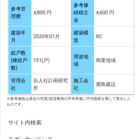
参考修
参考管
4,800 円
繕積立
4,600 円
理費
金
建築年
建築構
2020年01月
RC
月
造
総戸数
用途地
(棟総戸
151(戸)
商業地域
域
数)
管理会
合人社計画研究
施工会
鹿島建設
社
所
社
※参考価格は過去の売買/賃貸事例の平米単価に平均面積を乗じて算出した
ものです。
サイト内検索