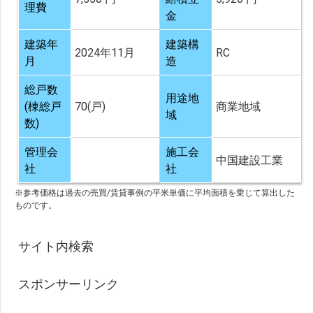
理費
金
建築年
建築構
2024年11月
RC
月
造
総戸数
用途地
(棟総戸
70(戸)
商業地域
域
数)
管理会
施工会
中国建設工業
社
社
※参考価格は過去の売買/賃貸事例の平米単価に平均面積を乗じて算出した
ものです。
サイト内検索
スポンサーリンク