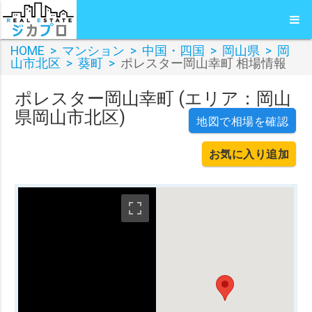
HOME
>
マンション
>
中国・四国
>
岡山県
>
岡
山市北区
>
葵町
>
ポレスター岡山幸町 相場情報
ポレスター岡山幸町 (エリア：岡山
県岡山市北区)
地図で相場を確認
お気に入り追加