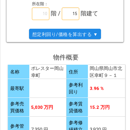
所在階：
階 /
階建て
想定利回り/価格を算出する ▼
物件概要
ポレスター岡山
岡山県岡山市北
名称
住所
幸町
区幸町９－１
参考利
最寄駅
3.96 %
回り
参考売
参考賃
5,030 万円
15.2 万円
買価格
貸価格
参考修
参考管
7,350 円
繕積立
3,920 円