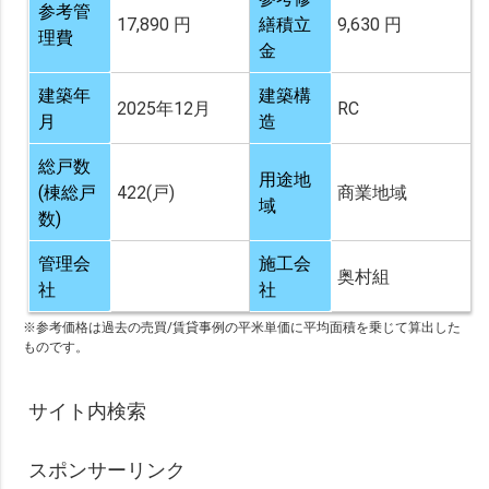
参考管
17,890 円
繕積立
9,630 円
理費
金
建築年
建築構
2025年12月
RC
月
造
総戸数
用途地
(棟総戸
422(戸)
商業地域
域
数)
管理会
施工会
奥村組
社
社
※参考価格は過去の売買/賃貸事例の平米単価に平均面積を乗じて算出した
ものです。
サイト内検索
スポンサーリンク