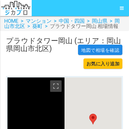
HOME
>
マンション
>
中国・四国
>
岡山県
>
岡
山市北区
>
葵町
>
プラウドタワー岡山 相場情報
プラウドタワー岡山 (エリア：岡山
県岡山市北区)
地図で相場を確認
お気に入り追加