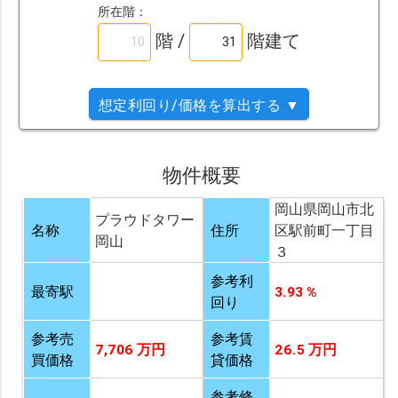
所在階：
階 /
階建て
想定利回り/価格を算出する ▼
物件概要
岡山県岡山市北
プラウドタワー
名称
住所
区駅前町一丁目
岡山
３
参考利
最寄駅
3.93 %
回り
参考売
参考賃
7,706 万円
26.5 万円
買価格
貸価格
参考修