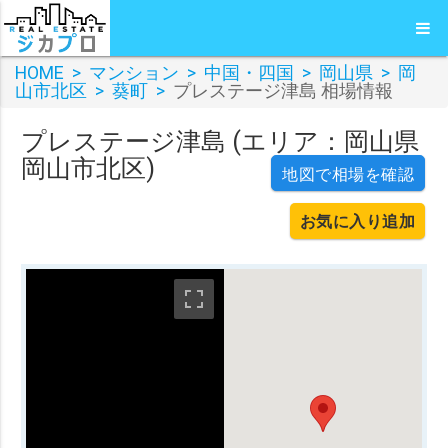
HOME
>
マンション
>
中国・四国
>
岡山県
>
岡
山市北区
>
葵町
>
プレステージ津島 相場情報
プレステージ津島 (エリア：岡山県
岡山市北区)
地図で相場を確認
お気に入り追加