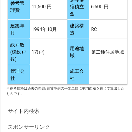
参考管
11,500 円
繕積立
6,600 円
理費
金
建築年
建築構
1994年10月
RC
月
造
総戸数
用途地
(棟総戸
17(戸)
第二種住居地域
域
数)
管理会
施工会
社
社
※参考価格は過去の売買/賃貸事例の平米単価に平均面積を乗じて算出した
ものです。
サイト内検索
スポンサーリンク