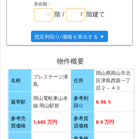
所在階：
階 /
階建て
想定利回り/価格を算出する ▼
物件概要
岡山県岡山市北
プレステージ津
名称
住所
区津島西坂一丁
島
目２－４０
岡山電軌東山本
参考利
最寄駅
6.96 %
線 岡山駅前
回り
参考売
参考賃
1,685 万円
8.9 万円
買価格
貸価格
参考修