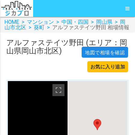
HOME
>
マンション
>
中国・四国
>
岡山県
>
岡
山市北区
>
葵町
>
アルファステイツ野田 相場情報
アルファステイツ野田 (エリア：岡
山県岡山市北区)
地図で相場を確認
お気に入り追加