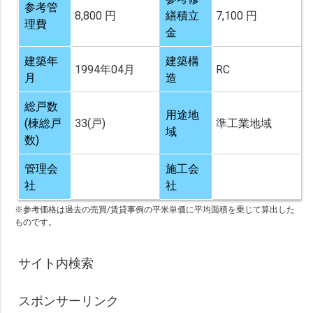
参考管
8,800 円
繕積立
7,100 円
理費
金
建築年
建築構
1994年04月
RC
月
造
総戸数
用途地
(棟総戸
33(戸)
準工業地域
域
数)
管理会
施工会
社
社
※参考価格は過去の売買/賃貸事例の平米単価に平均面積を乗じて算出した
ものです。
サイト内検索
スポンサーリンク