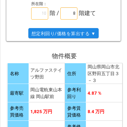
所在階：
階 /
階建て
想定利回り/価格を算出する ▼
物件概要
岡山県岡山市北
アルファステイ
名称
住所
区野田五丁目３
ツ野田
－３
岡山電軌東山本
参考利
最寄駅
4.87 %
線 岡山駅前
回り
参考売
参考賃
1,825 万円
8.4 万円
買価格
貸価格
参考修