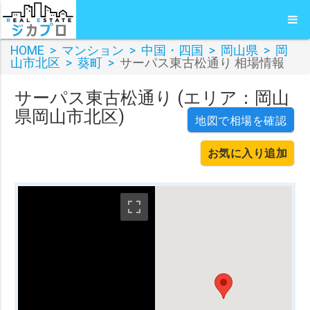
HOME
>
マンション
>
中国・四国
>
岡山県
>
岡
山市北区
>
葵町
>
サーパス東古松通り 相場情報
サーパス東古松通り (エリア：岡山
県岡山市北区)
地図で相場を確認
お気に入り追加