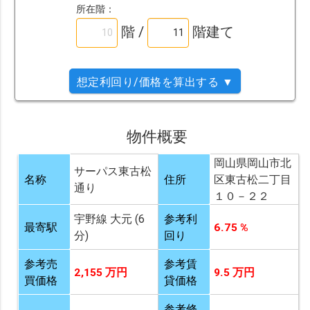
所在階：
階 /
階建て
想定利回り/価格を算出する ▼
物件概要
岡山県岡山市北
サーパス東古松
名称
住所
区東古松二丁目
通り
１０－２２
宇野線 大元 (6
参考利
最寄駅
6.75 %
分)
回り
参考売
参考賃
2,155 万円
9.5 万円
買価格
貸価格
参考修