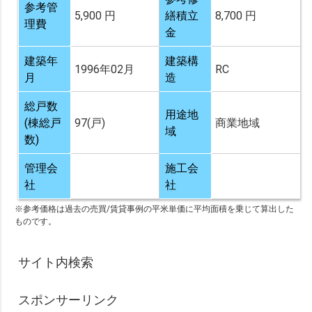
参考管
5,900 円
繕積立
8,700 円
理費
金
建築年
建築構
1996年02月
RC
月
造
総戸数
用途地
(棟総戸
97(戸)
商業地域
域
数)
管理会
施工会
社
社
※参考価格は過去の売買/賃貸事例の平米単価に平均面積を乗じて算出した
ものです。
サイト内検索
スポンサーリンク