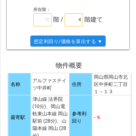
所在階：
階 /
階建て
想定利回り/価格を算出する ▼
物件概要
岡山県岡山市北
アルファステイ
名称
住所
区中井町二丁目
ツ中井町
１－１３
津山線 法界院
(10分)、岡山電
軌東山本線 岡山
参考利
最寄駅
- %
駅前 (28分)、山
回り
陽本線 岡山 (28
分)