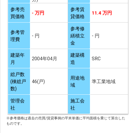
参考売
参考賃
- 万円
11.4 万円
買価格
貸価格
参考修
参考管
- 円
繕積立
- 円
理費
金
建築年
建築構
2004年04月
SRC
月
造
総戸数
用途地
(棟総戸
46(戸)
準工業地域
域
数)
管理会
施工会
社
社
※参考価格は過去の売買/賃貸事例の平米単価に平均面積を乗じて算出した
ものです。