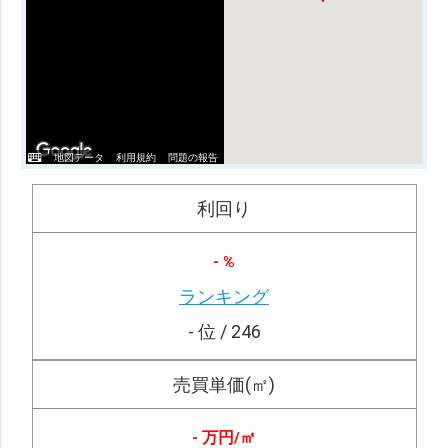
地図データ
利用規約
問題の報告
利回り
- %
ランキング
- 位 / 246
売買単価(㎡)
- 万円/
㎡