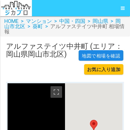
HOME
>
マンション
>
中国・四国
>
岡山県
>
岡
山市北区
>
葵町
>
アルファステイツ中井町 相場情
報
アルファステイツ中井町 (エリア：
岡山県岡山市北区)
地図で相場を確認
お気に入り追加