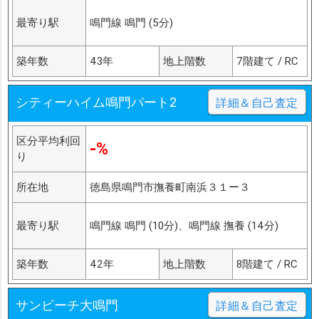
最寄り駅
鳴門線 鳴門 (5分)
築年数
43年
地上階数
7階建て / RC
シティーハイム鳴門パート2
詳細＆自己査定
区分平均利回
-%
り
所在地
徳島県鳴門市撫養町南浜３１ー３
最寄り駅
鳴門線 鳴門 (10分)、鳴門線 撫養 (14分)
築年数
42年
地上階数
8階建て / RC
サンビーチ大鳴門
詳細＆自己査定