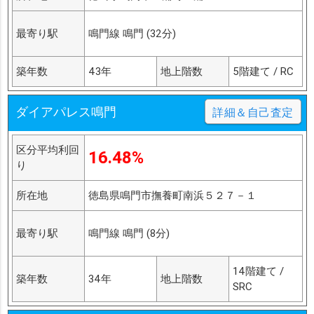
最寄り駅
鳴門線 鳴門 (32分)
築年数
43年
地上階数
5階建て / RC
ダイアパレス鳴門
詳細＆自己査定
区分平均利回
16.48%
り
所在地
徳島県鳴門市撫養町南浜５２７－１
最寄り駅
鳴門線 鳴門 (8分)
14階建て /
築年数
34年
地上階数
SRC