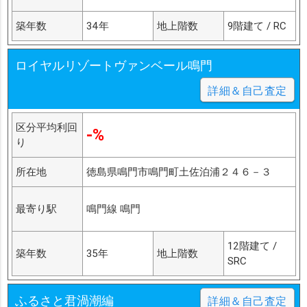
築年数
34年
地上階数
9階建て / RC
ロイヤルリゾートヴァンベール鳴門
詳細＆自己査定
区分平均利回
-%
り
所在地
徳島県鳴門市鳴門町土佐泊浦２４６－３
最寄り駅
鳴門線 鳴門
12階建て /
築年数
35年
地上階数
SRC
ふるさと君渦潮編
詳細＆自己査定