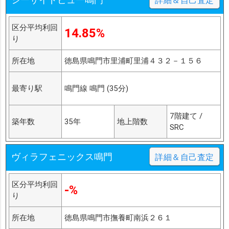
詳細＆自己査定
区分平均利回
14.85%
り
所在地
徳島県鳴門市里浦町里浦４３２－１５６
最寄り駅
鳴門線 鳴門 (35分)
7階建て /
築年数
35年
地上階数
SRC
ヴィラフェニックス鳴門
詳細＆自己査定
区分平均利回
-%
り
所在地
徳島県鳴門市撫養町南浜２６１