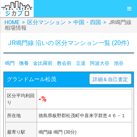
HOME
>
区分マンション
>
中国・四国
>
JR鳴門線
相場情報
JR鳴門線 沿いの 区分マンション一覧 (20件)
鳴門
撫養
金比羅前
教会前
立道
阿波大谷
池谷
グランドムール松茂
詳細＆自己査定
区分平均利回
-%
り
所在地
徳島県板野郡松茂町中喜来字群恵４６－１
最寄り駅
鳴門線 鳴門 (30分)