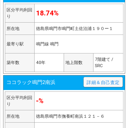
区分平均利回
18.74%
り
所在地
徳島県鳴門市鳴門町土佐泊浦１９０ー１
最寄り駅
鳴門線 鳴門
7階建て /
築年数
40年
地上階数
SRC
ココラック鳴門2南浜
詳細＆自己査定
区分平均利回
-%
り
所在地
徳島県鳴門市撫養町南浜１２１－６