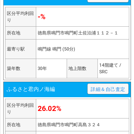
区分平均利回
-%
り
所在地
徳島県鳴門市鳴門町土佐泊浦１１２－１
最寄り駅
鳴門線 鳴門 (50分)
14階建て /
築年数
30年
地上階数
SRC
ふるさと君内ノ海編
詳細＆自己査定
区分平均利回
26.02%
り
所在地
徳島県鳴門市鳴門町高島３２４