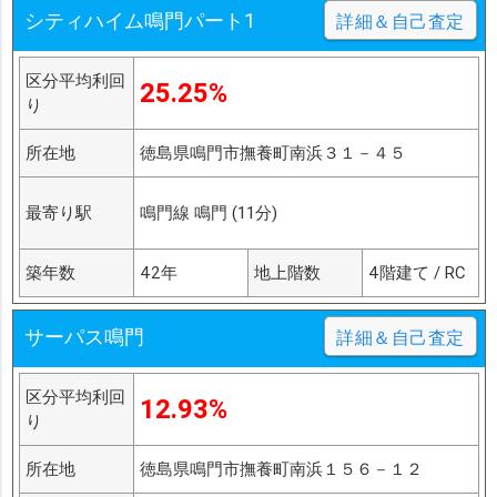
シティハイム鳴門パート1
詳細＆自己査定
区分平均利回
25.25%
り
所在地
徳島県鳴門市撫養町南浜３１－４５
最寄り駅
鳴門線 鳴門 (11分)
築年数
42年
地上階数
4階建て / RC
サーパス鳴門
詳細＆自己査定
区分平均利回
12.93%
り
所在地
徳島県鳴門市撫養町南浜１５６－１２