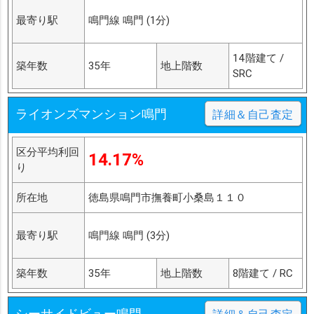
最寄り駅
鳴門線 鳴門 (1分)
14階建て /
築年数
35年
地上階数
SRC
ライオンズマンション鳴門
詳細＆自己査定
区分平均利回
14.17%
り
所在地
徳島県鳴門市撫養町小桑島１１０
最寄り駅
鳴門線 鳴門 (3分)
築年数
35年
地上階数
8階建て / RC
シーサイドビュー鳴門