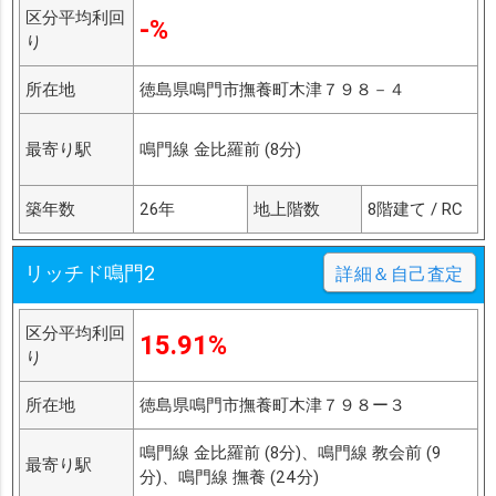
区分平均利回
-%
り
所在地
徳島県鳴門市撫養町木津７９８－４
最寄り駅
鳴門線 金比羅前 (8分)
築年数
26年
地上階数
8階建て / RC
リッチド鳴門2
詳細＆自己査定
区分平均利回
15.91%
り
所在地
徳島県鳴門市撫養町木津７９８ー３
鳴門線 金比羅前 (8分)、鳴門線 教会前 (9
最寄り駅
分)、鳴門線 撫養 (24分)