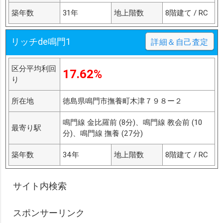
築年数
31年
地上階数
8階建て / RC
リッチde鳴門1
詳細＆自己査定
区分平均利回
17.62%
り
所在地
徳島県鳴門市撫養町木津７９８ー２
鳴門線 金比羅前 (8分)、鳴門線 教会前 (10
最寄り駅
分)、鳴門線 撫養 (27分)
築年数
34年
地上階数
8階建て / RC
サイト内検索
スポンサーリンク