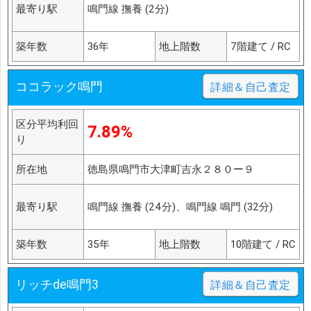
最寄り駅
鳴門線 撫養 (2分)
築年数
36年
地上階数
7階建て / RC
ココラック鳴門
詳細＆自己査定
区分平均利回
7.89%
り
所在地
徳島県鳴門市大津町吉永２８０ー９
最寄り駅
鳴門線 撫養 (24分)、鳴門線 鳴門 (32分)
築年数
35年
地上階数
10階建て / RC
リッチde鳴門3
詳細＆自己査定