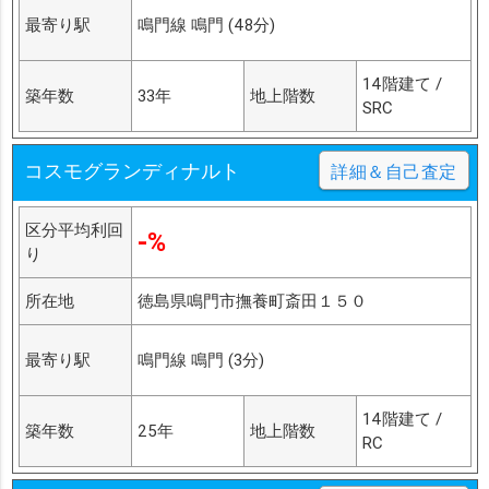
最寄り駅
鳴門線 鳴門 (48分)
14階建て /
築年数
33年
地上階数
SRC
コスモグランディナルト
詳細＆自己査定
区分平均利回
-%
り
所在地
徳島県鳴門市撫養町斎田１５０
最寄り駅
鳴門線 鳴門 (3分)
14階建て /
築年数
25年
地上階数
RC