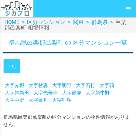
HOME
>
区分マンション
>
関東
>
群馬県
>
邑楽
郡邑楽町 相場情報
群馬県邑楽郡邑楽町 の 区分マンション一覧
ア行
大字赤堀
大字秋妻
大字明野
大字石打
大字鶉
大字鶉新田
大字光善寺
大字篠塚
大字新中野
大字中野
大字藤川
大字狸塚
群馬県邑楽郡邑楽町の区分マンションの物件情報がありま
せん。