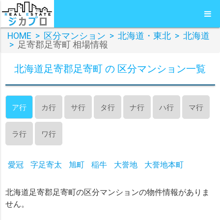
HOME
>
区分マンション
>
北海道・東北
>
北海道
>
足寄郡足寄町 相場情報
北海道足寄郡足寄町 の 区分マンション一覧
ア行
カ行
サ行
タ行
ナ行
ハ行
マ行
ラ行
ワ行
愛冠
字足寄太
旭町
稲牛
大誉地
大誉地本町
北海道足寄郡足寄町の区分マンションの物件情報がありま
せん。