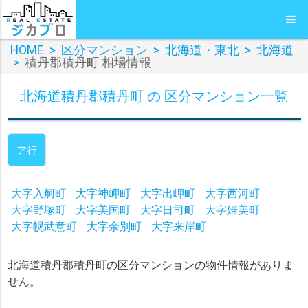
HOME
>
区分マンション
>
北海道・東北
>
北海道
>
積丹郡積丹町 相場情報
北海道積丹郡積丹町 の 区分マンション一覧
ア行
大字入舸町
大字神岬町
大字出岬町
大字西河町
大字野塚町
大字美国町
大字日司町
大字婦美町
大字幌武意町
大字余別町
大字来岸町
北海道積丹郡積丹町の区分マンションの物件情報がありま
せん。