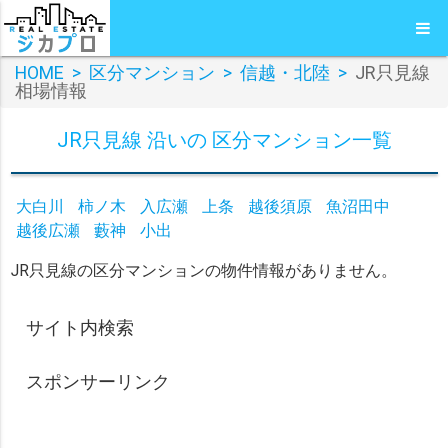
HOME
>
区分マンション
>
信越・北陸
>
JR只見線
相場情報
JR只見線 沿いの 区分マンション一覧
大白川
柿ノ木
入広瀬
上条
越後須原
魚沼田中
越後広瀬
藪神
小出
JR只見線の区分マンションの物件情報がありません。
サイト内検索
スポンサーリンク