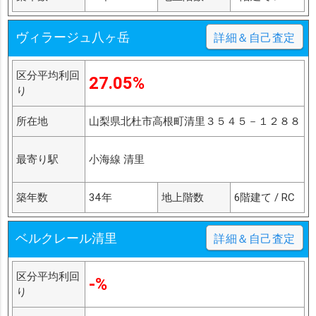
ヴィラージュ八ヶ岳
詳細＆自己査定
区分平均利回
27.05%
り
所在地
山梨県北杜市高根町清里３５４５－１２８８
最寄り駅
小海線 清里
築年数
34年
地上階数
6階建て / RC
ベルクレール清里
詳細＆自己査定
区分平均利回
-%
り