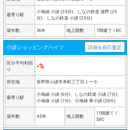
小海線 小諸 (25分)、しなの鉄道 滋野 (25
最寄り駅
分)、しなの鉄道 小諸 (25分)
築年数
36年
地上階数
7階建て / RC
小諸ショッピングハイツ
詳細＆自己査定
区分平均利回
-%
り
所在地
長野県小諸市本町三丁目１ー９
小海線 小諸 (6分)、しなの鉄道 小諸 (7分)、
最寄り駅
小海線 小諸 (7分)、小海線 東小諸 (20分)
11階建て /
築年数
45年
地上階数
SRC