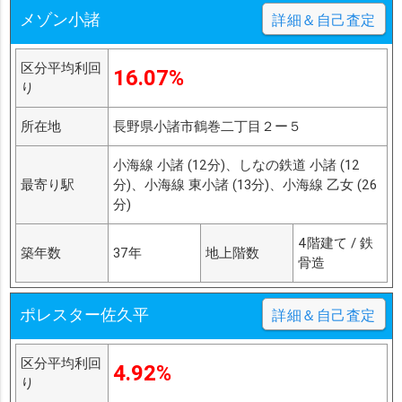
メゾン小諸
詳細＆自己査定
区分平均利回
16.07%
り
所在地
長野県小諸市鶴巻二丁目２ー５
小海線 小諸 (12分)、しなの鉄道 小諸 (12
最寄り駅
分)、小海線 東小諸 (13分)、小海線 乙女 (26
分)
4階建て / 鉄
築年数
37年
地上階数
骨造
ポレスター佐久平
詳細＆自己査定
区分平均利回
4.92%
り