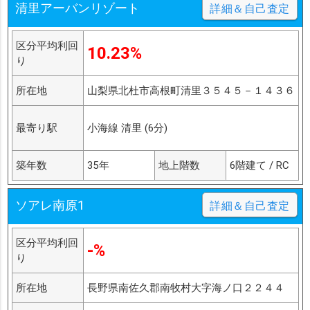
清里アーバンリゾート
詳細＆自己査定
区分平均利回
10.23%
り
所在地
山梨県北杜市高根町清里３５４５－１４３６
最寄り駅
小海線 清里 (6分)
築年数
35年
地上階数
6階建て / RC
ソアレ南原1
詳細＆自己査定
区分平均利回
-%
り
所在地
長野県南佐久郡南牧村大字海ノ口２２４４