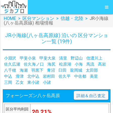
HOME
>
区分マンション
>
信越・北陸
>
JR小海線
(八ヶ岳高原線) 相場情報
JR小海線(八ヶ岳高原線) 沿いの 区分マンショ
ン一覧 (19件)
小淵沢
甲斐小泉
甲斐大泉
清里
野辺山
信濃川上
佐久広瀬
佐久海ノ口
海尻
松原湖
小海
馬流
高岩
八千穂
海瀬
羽黒下
青沼
臼田
龍岡城
太田部
中込
滑津
北中込
岩村田
佐久平
中佐都
美里
三岡
乙女
東小諸
小諸
フォーシーズン八ヶ岳高原
詳細＆自己査定
区分平均利回
20.21%