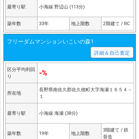
最寄り駅
小海線 野辺山 (113分)
築年数
33年
地上階数
2階建て / RC
フリーダムマンションいこいの森1
詳細＆自己査定
区分平均利回
-%
り
長野県南佐久郡佐久穂町大字海瀬１６５４－
所在地
１
最寄り駅
小海線 海瀬 (38分)
3階建て / 鉄
築年数
19年
地上階数
骨造