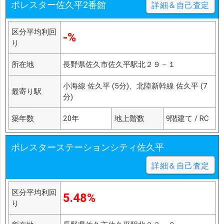
ポレスター佐久平2番館
詳細＆自己査定
区分平均利回
-%
り
所在地
長野県佐久市佐久平駅北２９－１
小海線 佐久平 (5分)、北陸新幹線 佐久平 (7
最寄り駅
分)
築年数
20年
地上階数
9階建て / RC
ポレスターステーションシティ佐久平
詳細＆自己査定
区分平均利回
5.48%
り