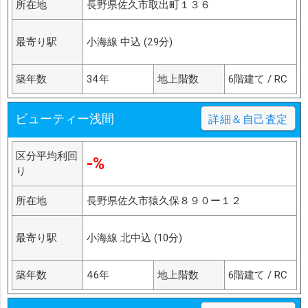
所在地
長野県佐久市取出町１３６
最寄り駅
小海線 中込 (29分)
築年数
34年
地上階数
6階建て / RC
ビューティー浅間
詳細＆自己査定
区分平均利回
-%
り
所在地
長野県佐久市猿久保８９０ー１２
最寄り駅
小海線 北中込 (10分)
築年数
46年
地上階数
6階建て / RC