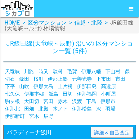
HOME
>
区分マンション
>
信越・北陸
>
JR飯田線
(天竜峡～辰野) 相場情報
JR飯田線(天竜峡～辰野) 沿いの 区分マンショ
ン一覧 (5件)
天竜峡
川路
時又
駄科
毛賀
伊那八幡
下山村
鼎
切石
飯田
桜町
伊那上郷
元善光寺
下市田
市田
下平
山吹
伊那大島
上片桐
伊那田島
高遠原
七久保
伊那本郷
飯島
田切
伊那福岡
小町屋
駒ヶ根
大田切
宮田
赤木
沢渡
下島
伊那市
伊那北
田畑
北殿
木ノ下
伊那松島
沢
羽場
伊那新町
宮木
辰野
パラディーナ飯田
詳細＆自己査定