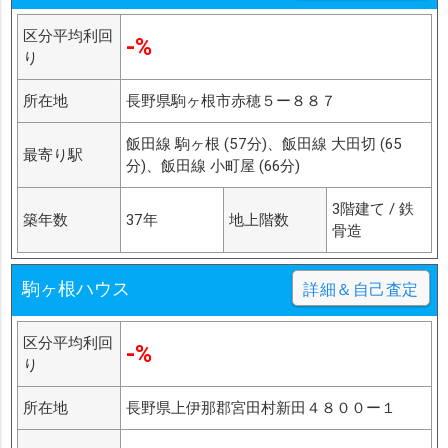
区分平均利回
-%
り
所在地
長野県駒ヶ根市赤穂５ー８８７
飯田線 駒ヶ根 (57分)、飯田線 大田切 (65
最寄り駅
分)、飯田線 小町屋 (66分)
3階建て / 鉄
築年数
37年
地上階数
骨造
駒ヶ根ハウス
詳細＆自己査定
区分平均利回
-%
り
所在地
長野県上伊那郡宮田村新田４８００ー１