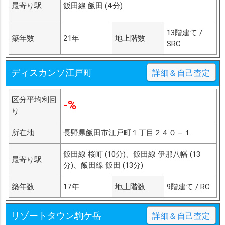
最寄り駅
飯田線 飯田 (4分)
13階建て /
築年数
21年
地上階数
SRC
ディスカンソ江戸町
詳細＆自己査定
区分平均利回
-%
り
所在地
長野県飯田市江戸町１丁目２４０－１
飯田線 桜町 (10分)、飯田線 伊那八幡 (13
最寄り駅
分)、飯田線 飯田 (13分)
築年数
17年
地上階数
9階建て / RC
リゾートタウン駒ケ岳
詳細＆自己査定