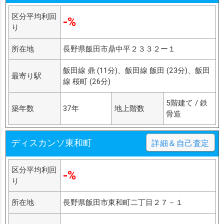
区分平均利回
-%
り
所在地
長野県飯田市鼎中平２３３２ー１
飯田線 鼎 (11分)、飯田線 飯田 (23分)、飯田
最寄り駅
線 桜町 (26分)
5階建て / 鉄
築年数
37年
地上階数
骨造
ディスカンソ東和町
詳細＆自己査定
区分平均利回
-%
り
所在地
長野県飯田市東和町二丁目２７－１