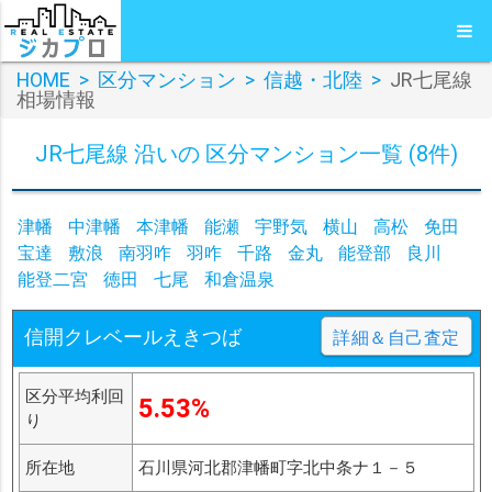
HOME
>
区分マンション
>
信越・北陸
>
JR七尾線
相場情報
JR七尾線 沿いの 区分マンション一覧 (8件)
津幡
中津幡
本津幡
能瀬
宇野気
横山
高松
免田
宝達
敷浪
南羽咋
羽咋
千路
金丸
能登部
良川
能登二宮
徳田
七尾
和倉温泉
信開クレベールえきつば
詳細＆自己査定
区分平均利回
5.53%
り
所在地
石川県河北郡津幡町字北中条ナ１－５