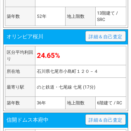
13階建て /
築年数
52年
地上階数
SRC
オリンピア桜川
詳細＆自己査定
区分平均利回
24.65%
り
所在地
石川県七尾市小島町１２０－４
最寄り駅
のと鉄道・七尾線 七尾 (17分)
築年数
36年
地上階数
6階建て / RC
信開ドムス本府中
詳細＆自己査定