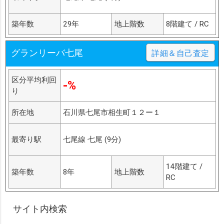
築年数
29年
地上階数
8階建て / RC
グランリーバ七尾
詳細＆自己査定
区分平均利回
-%
り
所在地
石川県七尾市相生町１２ー１
最寄り駅
七尾線 七尾 (9分)
14階建て /
築年数
8年
地上階数
RC
サイト内検索