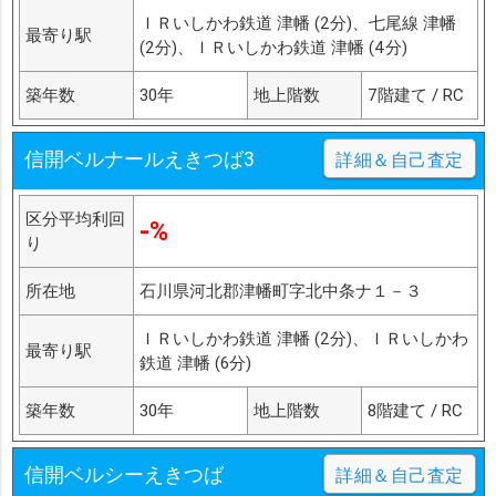
ＩＲいしかわ鉄道 津幡 (2分)、七尾線 津幡
最寄り駅
(2分)、ＩＲいしかわ鉄道 津幡 (4分)
築年数
30年
地上階数
7階建て / RC
信開ベルナールえきつば3
詳細＆自己査定
区分平均利回
-%
り
所在地
石川県河北郡津幡町字北中条ナ１－３
ＩＲいしかわ鉄道 津幡 (2分)、ＩＲいしかわ
最寄り駅
鉄道 津幡 (6分)
築年数
30年
地上階数
8階建て / RC
信開ベルシーえきつば
詳細＆自己査定