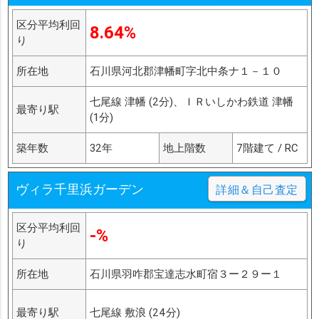
区分平均利回
8.64%
り
所在地
石川県河北郡津幡町字北中条ナ１－１０
七尾線 津幡 (2分)、ＩＲいしかわ鉄道 津幡
最寄り駅
(1分)
築年数
32年
地上階数
7階建て / RC
ヴィラ千里浜ガーデン
詳細＆自己査定
区分平均利回
-%
り
所在地
石川県羽咋郡宝達志水町宿３ー２９ー１
最寄り駅
七尾線 敷浪 (24分)