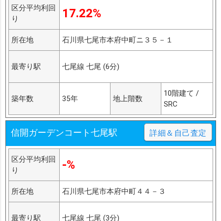
区分平均利回
17.22%
り
所在地
石川県七尾市本府中町ニ３５－１
最寄り駅
七尾線 七尾 (6分)
10階建て /
築年数
35年
地上階数
SRC
信開ガーデンコート七尾駅
詳細＆自己査定
区分平均利回
-%
り
所在地
石川県七尾市本府中町４４－３
最寄り駅
七尾線 七尾 (3分)