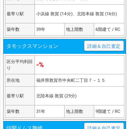
最寄り駅
小浜線 敦賀 (14分)、北陸本線 敦賀 (16分)
築年数
39年
地上階数
6階建て / RC
タモックスマンション
詳細＆自己査定
区分平均利回
-%
り
所在地
福井県敦賀市中央町二丁目７－１５
最寄り駅
北陸本線 敦賀 (29分)
築年数
31年
地上階数
9階建て / RC
信開ドムス舞崎
詳細＆自己査定