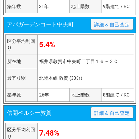
築年数
31年
地上階数
9階建て / RC
アパガーデンコート中央町
詳細＆自己査定
区分平均利回
5.4%
り
所在地
福井県敦賀市中央町二丁目１６－２０
最寄り駅
北陸本線 敦賀 (33分)
築年数
26年
地上階数
8階建て / RC
信開ベルシー敦賀
詳細＆自己査定
区分平均利回
7.48%
り