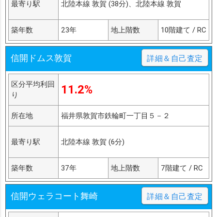
最寄り駅
北陸本線 敦賀 (38分)、北陸本線 敦賀
築年数
23年
地上階数
10階建て / RC
信開ドムス敦賀
詳細＆自己査定
区分平均利回
11.2%
り
所在地
福井県敦賀市鉄輪町一丁目５－２
最寄り駅
北陸本線 敦賀 (6分)
築年数
37年
地上階数
7階建て / RC
信開ウェラコート舞崎
詳細＆自己査定