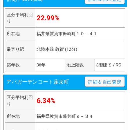
区分平均利回
22.99%
り
所在地
福井県敦賀市舞崎町１０－４１
最寄り駅
北陸本線 敦賀 (12分)
築年数
36年
地上階数
8階建て / RC
アパガーデンコート蓬莱町
詳細＆自己査定
区分平均利回
6.34%
り
所在地
福井県敦賀市蓬莱町９－３４