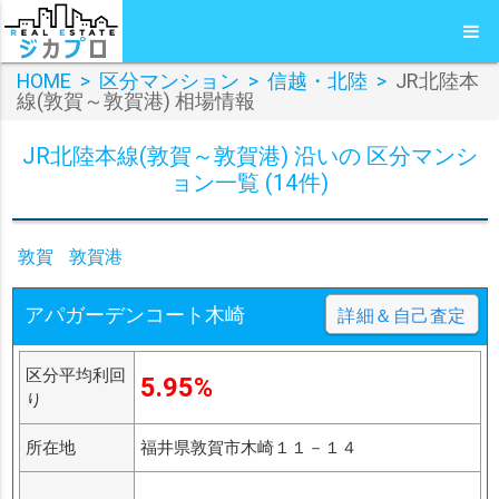
HOME
>
区分マンション
>
信越・北陸
>
JR北陸本
線(敦賀～敦賀港) 相場情報
JR北陸本線(敦賀～敦賀港) 沿いの 区分マンシ
ョン一覧 (14件)
敦賀
敦賀港
アパガーデンコート木崎
詳細＆自己査定
区分平均利回
5.95%
り
所在地
福井県敦賀市木崎１１－１４