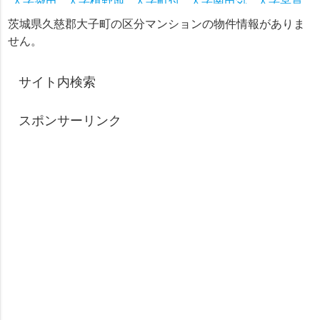
大字袋田
大字槙野地
大字町付
大字南田気
大字冥賀
大字盛金
大字矢田
大字山田
茨城県久慈郡大子町の区分マンションの物件情報がありま
せん。
サイト内検索
スポンサーリンク