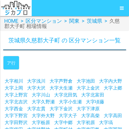
HOME
>
区分マンション
>
関東
>
茨城県
>
久慈
郡大子町 相場情報
茨城県久慈郡大子町 の 区分マンション一覧
ア行
大字相川
大字浅川
大字芦野倉
大字池田
大字内大野
大字上岡
大字大沢
大字大生瀬
大字上金沢
大字上郷
大字上野宮
大字川山
大字北田気
大字北富田
大字北吉沢
大字久野瀬
大字小生瀬
大字頃藤
大字西金
大字左貫
大字下金沢
大字下津原
大字下野宮
大字外大野
大字大子
大字高柴
大字高田
大字田野沢
大字栃原
大字中郷
大字初原
大字塙