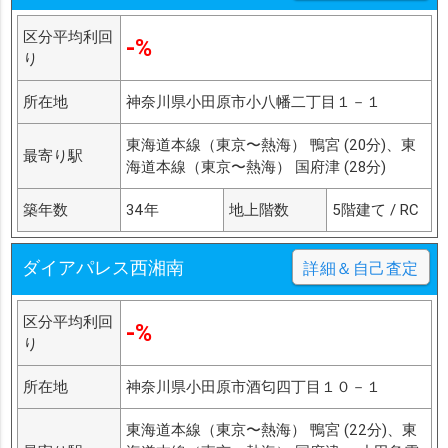
区分平均利回
-%
り
所在地
神奈川県小田原市小八幡二丁目１－１
東海道本線（東京〜熱海） 鴨宮 (20分)、東
最寄り駅
海道本線（東京〜熱海） 国府津 (28分)
築年数
34年
地上階数
5階建て / RC
ダイアパレス西湘南
詳細＆自己査定
区分平均利回
-%
り
所在地
神奈川県小田原市酒匂四丁目１０－１
東海道本線（東京〜熱海） 鴨宮 (22分)、東