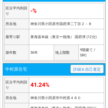
区分平均利回
-%
り
所在地
神奈川県小田原市国府津二丁目２－８
最寄り駅
東海道本線（東京〜熱海） 国府津 (12分)
9階建て /
築年数
36年
地上階数
SRC
中村原住宅
詳細＆自己査定
区分平均利回
41.24%
り
所在地
神奈川県小田原市中村原４８０