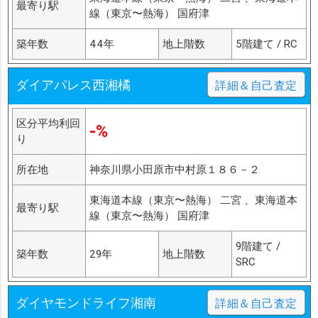
最寄り駅
線（東京〜熱海） 国府津
築年数
44年
地上階数
5階建て / RC
ダイアパレス西湘橘
詳細＆自己査定
区分平均利回
-%
り
所在地
神奈川県小田原市中村原１８６－２
東海道本線（東京〜熱海） 二宮 、東海道本
最寄り駅
線（東京〜熱海） 国府津
9階建て /
築年数
29年
地上階数
SRC
ダイヤモンドライフ湘南
詳細＆自己査定