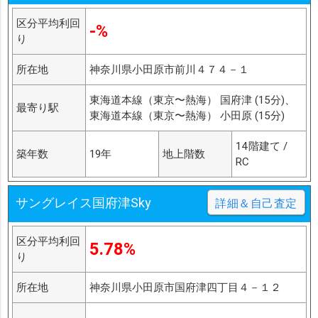
区分平均利回
-%
り
所在地
神奈川県小田原市前川４７４－１
東海道本線（東京〜熱海） 国府津 (15分)、
最寄り駅
東海道本線（東京〜熱海） 小田原 (15分)
14階建て /
築年数
19年
地上階数
RC
サングレイス国府津Sky
詳細＆自己査定
区分平均利回
5.78%
り
所在地
神奈川県小田原市国府津四丁目４－１２