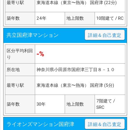
最寄り駅
東海道本線（東京〜熱海） 国府津 (22分)
築年数
24年
地上階数
10階建て / RC
共立国府津マンション
詳細＆自己査定
区分平均利回
-%
り
所在地
神奈川県小田原市国府津三丁目８－１０
最寄り駅
東海道本線（東京〜熱海） 国府津 (5分)
7階建て /
築年数
30年
地上階数
SRC
ライオンズマンション国府津
詳細＆自己査定