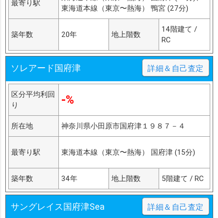
最寄り駅
東海道本線（東京〜熱海） 鴨宮 (27分)
14階建て /
築年数
20年
地上階数
RC
ソレアード国府津
詳細＆自己査定
区分平均利回
-%
り
所在地
神奈川県小田原市国府津１９８７－４
最寄り駅
東海道本線（東京〜熱海） 国府津 (15分)
築年数
34年
地上階数
5階建て / RC
サングレイス国府津Sea
詳細＆自己査定