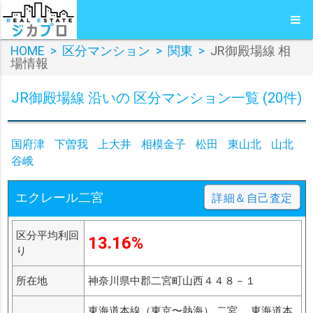
HOME
>
区分マンション
>
関東
>
JR御殿場線 相
場情報
JR御殿場線 沿いの 区分マンション一覧 (20件)
国府津
下曽我
上大井
相模金子
松田
東山北
山北
谷峨
エクレール二宮
詳細＆自己査定
区分平均利回
13.16%
り
所在地
神奈川県中郡二宮町山西４４８－１
東海道本線（東京〜熱海） 二宮 、東海道本