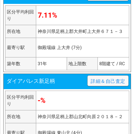
区分平均利回
7.11%
り
所在地
神奈川県足柄上郡大井町上大井６７１－３
最寄り駅
御殿場線 上大井 (7分)
築年数
31年
地上階数
8階建て / RC
ダイアパレス新足柄
詳細＆自己査定
区分平均利回
-%
り
所在地
神奈川県足柄上郡山北町向原２０１８－２
最寄り駅
御殿場線 東山北 (4分)