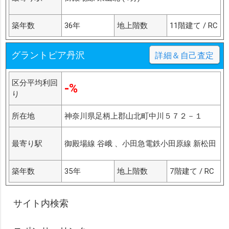
築年数
36年
地上階数
11階建て / RC
グラントピア丹沢
詳細＆自己査定
区分平均利回
-%
り
所在地
神奈川県足柄上郡山北町中川５７２－１
最寄り駅
御殿場線 谷峨 、小田急電鉄小田原線 新松田
築年数
35年
地上階数
7階建て / RC
サイト内検索