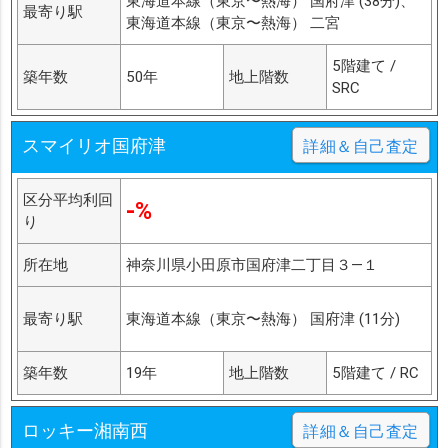
東海道本線（東京〜熱海） 国府津 (38分)、
最寄り駅
東海道本線（東京〜熱海） 二宮
5階建て /
築年数
50年
地上階数
SRC
スマイリオ国府津
詳細＆自己査定
区分平均利回
-%
り
所在地
神奈川県小田原市国府津二丁目３―１
最寄り駅
東海道本線（東京〜熱海） 国府津 (11分)
築年数
19年
地上階数
5階建て / RC
ロッキー湘南西
詳細＆自己査定