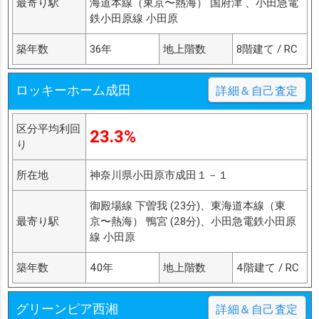
最寄り駅
海道本線（東京〜熱海） 国府津 、小田急電
鉄小田原線 小田原
築年数
36年
地上階数
8階建て / RC
ロッキーホーム成田
詳細＆自己査定
区分平均利回
23.3%
り
所在地
神奈川県小田原市成田１－１
御殿場線 下曽我 (23分)、東海道本線（東
最寄り駅
京〜熱海） 鴨宮 (28分)、小田急電鉄小田原
線 小田原
築年数
40年
地上階数
4階建て / RC
グリーンピア西湘
詳細＆自己査定