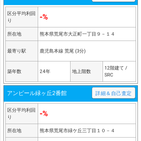
区分平均利回
-%
り
所在地
熊本県荒尾市大正町一丁目９－１４
最寄り駅
鹿児島本線 荒尾 (3分)
12階建て /
築年数
24年
地上階数
SRC
アンピール緑ヶ丘2番館
詳細＆自己査定
区分平均利回
-%
り
所在地
熊本県荒尾市緑ケ丘三丁目１０－４