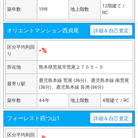
12階建て /
築年数
19年
地上階数
RC
オリエントマンション西貞尾
詳細＆自己査定
区分平均利回
-%
り
所在地
熊本県荒尾市荒尾２７５５－５
鹿児島本線 荒尾 (36分)、鹿児島本線 南荒尾
最寄り駅
(36分)、鹿児島本線 長洲 (66分)
築年数
44年
地上階数
4階建て / RC
フォーレスト四つ山1
詳細＆自己査定
区分平均利回