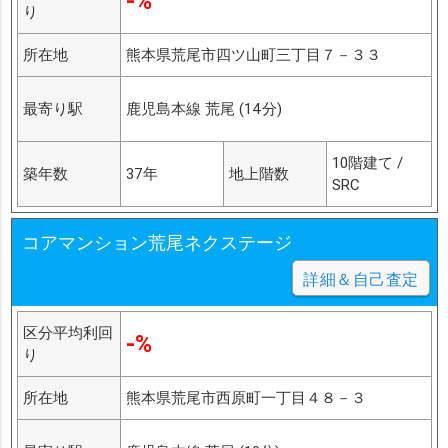
-%
り
所在地
熊本県荒尾市四ツ山町三丁目７－３３
最寄り駅
鹿児島本線 荒尾 (14分)
10階建て /
築年数
37年
地上階数
SRC
コアマンション荒尾ネクステージ
詳細＆自己査定
区分平均利回
-%
り
所在地
熊本県荒尾市西原町一丁目４８－３