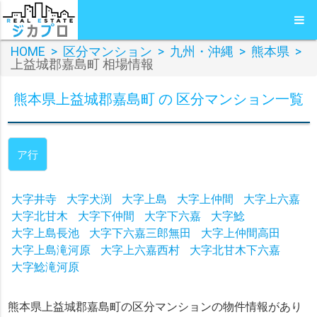
HOME
>
区分マンション
>
九州・沖縄
>
熊本県
>
上益城郡嘉島町 相場情報
熊本県上益城郡嘉島町 の 区分マンション一覧
ア行
大字井寺
大字犬渕
大字上島
大字上仲間
大字上六嘉
大字北甘木
大字下仲間
大字下六嘉
大字鯰
大字上島長池
大字下六嘉三郎無田
大字上仲間高田
大字上島滝河原
大字上六嘉西村
大字北甘木下六嘉
大字鯰滝河原
熊本県上益城郡嘉島町の区分マンションの物件情報があり