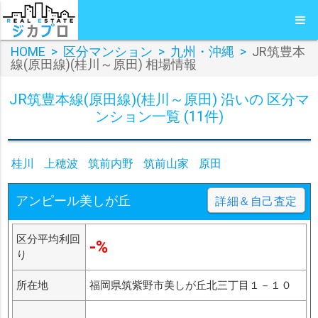
HOME
>
区分マンション
>
九州・沖縄
>
JR筑豊本
線(原田線)(桂川～原田) 相場情報
JR筑豊本線(原田線)(桂川～原田) 沿いの 区分マ
ンション一覧 (11件)
桂川
上穂波
筑前内野
筑前山家
原田
アンピール美しが丘
詳細＆自己査定
区分平均利回
-%
り
所在地
福岡県筑紫野市美しが丘北三丁目１－１０