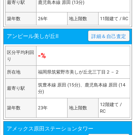
最寄り駅
鹿児島本線 原田 (13分)
築年数
26年
地上階数
11階建て / RC
アンピール美しが丘II
詳細＆自己査定
区分平均利回
-%
り
所在地
福岡県筑紫野市美しが丘北三丁目２－２
筑豊本線 原田 (15分)、鹿児島本線 原田 (14
最寄り駅
分)
12階建て /
築年数
23年
地上階数
RC
アメックス原田ステーションタワー