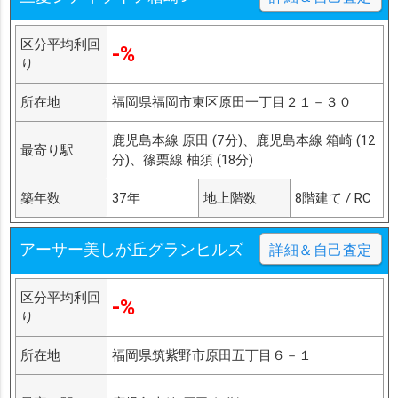
区分平均利回
-%
り
所在地
福岡県福岡市東区原田一丁目２１－３０
鹿児島本線 原田 (7分)、鹿児島本線 箱崎 (12
最寄り駅
分)、篠栗線 柚須 (18分)
築年数
37年
地上階数
8階建て / RC
アーサー美しが丘グランヒルズ
詳細＆自己査定
区分平均利回
-%
り
所在地
福岡県筑紫野市原田五丁目６－１