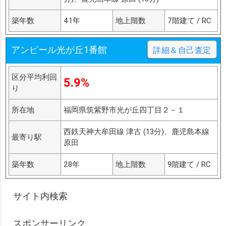
築年数
41年
地上階数
7階建て / RC
アンピール光が丘1番館
詳細＆自己査定
区分平均利回
5.9%
り
所在地
福岡県筑紫野市光が丘四丁目２－１
西鉄天神大牟田線 津古 (13分)、鹿児島本線
最寄り駅
原田
築年数
28年
地上階数
9階建て / RC
サイト内検索
スポンサーリンク