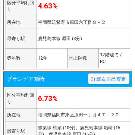
区分平均利回
4.63%
り
所在地
福岡県筑紫野市原田六丁目８－２
最寄り駅
鹿児島本線 原田 (3分)
12階建て /
築年数
12年
地上階数
RC
グランピア箱崎
詳細＆自己査定
区分平均利回
6.73%
り
所在地
福岡県福岡市東区原田一丁目４７－２０
篠栗線 柚須 (10分)、鹿児島本線 箱崎 (16
最寄り駅
分)、鹿児島本線 原田 (16分)