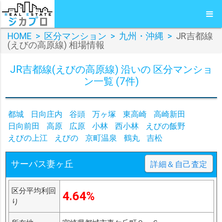
HOME
>
区分マンション
>
九州・沖縄
>
JR吉都線
(えびの高原線) 相場情報
JR吉都線(えびの高原線) 沿いの 区分マンショ
ン一覧 (7件)
都城
日向庄内
谷頭
万ヶ塚
東高崎
高崎新田
日向前田
高原
広原
小林
西小林
えびの飯野
えびの上江
えびの
京町温泉
鶴丸
吉松
サーパス妻ヶ丘
詳細＆自己査定
区分平均利回
4.64%
り