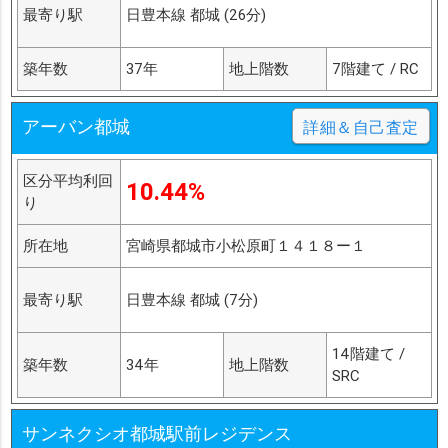
最寄り駅
日豊本線 都城 (26分)
築年数
37年
地上階数
7階建て / RC
アーバン都城
詳細＆自己査定
区分平均利回
10.44%
り
所在地
宮崎県都城市小松原町１４１８ー１
最寄り駅
日豊本線 都城 (7分)
14階建て /
築年数
34年
地上階数
SRC
サンネクシオ都城駅前レジデンス