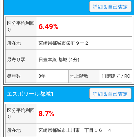
詳細＆自己査定
区分平均利回
6.49%
り
所在地
宮崎県都城市栄町９ー２
最寄り駅
日豊本線 都城 (4分)
築年数
8年
地上階数
11階建て / RC
エスポワール都城1
詳細＆自己査定
区分平均利回
8.7%
り
所在地
宮崎県都城市上川東一丁目１６ー４