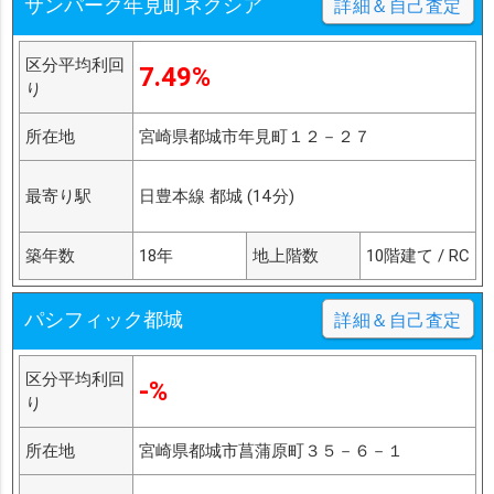
サンパーク年見町ネクシア
詳細＆自己査定
区分平均利回
7.49%
り
所在地
宮崎県都城市年見町１２－２７
最寄り駅
日豊本線 都城 (14分)
築年数
18年
地上階数
10階建て / RC
パシフィック都城
詳細＆自己査定
区分平均利回
-%
り
所在地
宮崎県都城市菖蒲原町３５－６－１