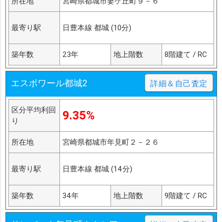
所在地
宮崎県都城市妻ケ丘町９－６
最寄り駅
日豊本線 都城 (10分)
築年数
23年
地上階数
8階建て / RC
エスポワール都城2
詳細＆自己査定
区分平均利回
9.35%
り
所在地
宮崎県都城市年見町２－２６
最寄り駅
日豊本線 都城 (14分)
築年数
34年
地上階数
9階建て / RC