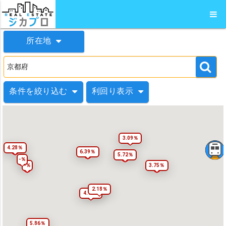
所在地
条件を絞り込む
利回り表示
3.09％
4.28％
6.39％
5.72％
-％
-％
3.75％
2.18％
4.17％
5.86％