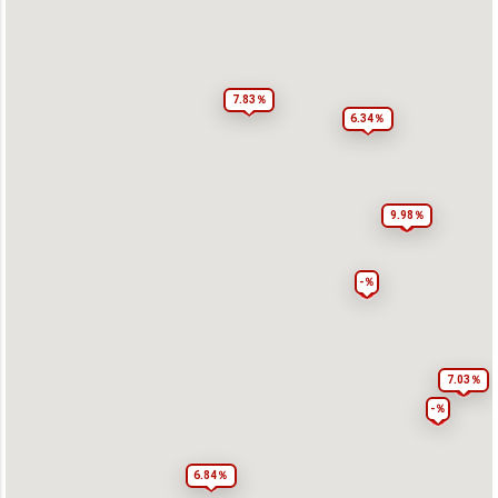
7.83％
6.34％
9.98％
-％
7.03％
-％
6.84％