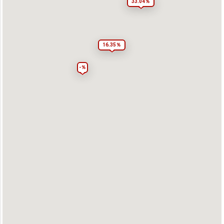
33.04％
16.35％
-％