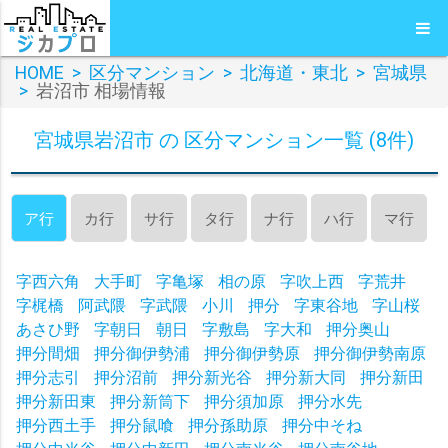
HOME
>
区分マンション
>
北海道・東北
>
宮城県
>
岩沼市 相場情報
宮城県岩沼市 の 区分マンション一覧 (8件)
ア行
カ行
サ行
タ行
ナ行
ハ行
マ行
字西六角
大手町
字亀塚
相の原
字吹上西
字荒井
字梶橋
阿武隈
字武隈
小川
押分
字東谷地
字山桜
あさひ野
字朝日
朝日
字敷島
字大和
押分奥山
押分間畑
押分御伊勢浦
押分御伊勢原
押分御伊勢南原
押分志引
押分沼前
押分新光谷
押分新大同
押分新田
押分新田東
押分新筒下
押分須加原
押分水先
押分西土手
押分鼠喰
押分孫助原
押分中そね