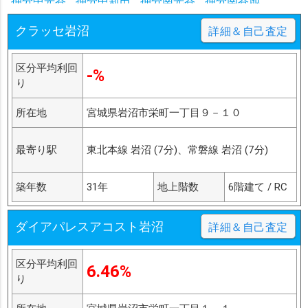
押分中光谷
押分中新田
押分南光谷
押分南谷地
押分北光谷
押分北新田
押分北土手
押分与奈
クラッセ岩沼
詳細＆自己査定
小川下河原
小川冠木
小川山畑南
小川山畑北下
小川山畑北上
小川昭和
小川鐘撞堂
小川上河原
小川上町
小川新河原
小川深町
小川神田町
小川荘司
区分平均利回
-%
小川大町
り
小川中井
小川中町
小川南畑
稲荷町字稲荷町
押分字小井上
大手町字大手町
所在地
宮城県岩沼市栄町一丁目９－１０
最寄り駅
東北本線 岩沼 (7分)、常磐線 岩沼 (7分)
築年数
31年
地上階数
6階建て / RC
ダイアパレスアコスト岩沼
詳細＆自己査定
区分平均利回
6.46%
り