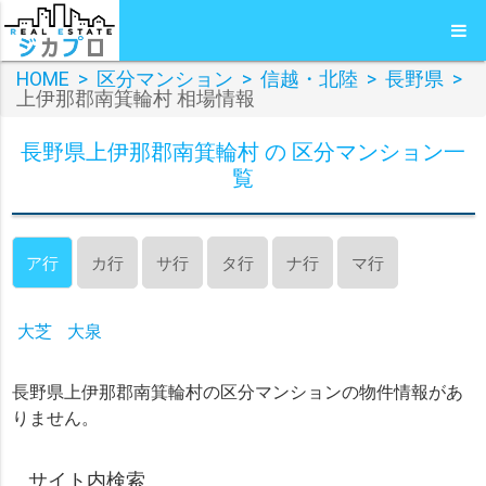
HOME
>
区分マンション
>
信越・北陸
>
長野県
>
上伊那郡南箕輪村 相場情報
長野県上伊那郡南箕輪村 の 区分マンション一
覧
ア行
カ行
サ行
タ行
ナ行
マ行
大芝
大泉
長野県上伊那郡南箕輪村の区分マンションの物件情報があ
りません。
サイト内検索