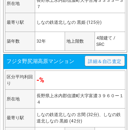
長野県上水内郡信濃町大字古海３３３３ー３
所在地
７
最寄り駅
しなの鉄道北しなの 黒姫 (125分)
4階建て /
築年数
32年
地上階数
SRC
フジタ野尻湖高原マンション
詳細＆自己査定
区分平均利回
-%
り
長野県上水内郡信濃町大字富濃３９６０ー１
所在地
４
しなの鉄道北しなの 古間 (32分)、しなの鉄
最寄り駅
道北しなの 黒姫 (42分)