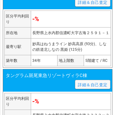
詳細＆自己査定
区分平均利回
-%
り
所在地
長野県上水内郡信濃町大字古海２５９１－１
妙高はねうまライン 妙高高原 (93分)、しな
最寄り駅
の鉄道北しなの 黒姫 (125分)
築年数
34年
地上階数
5階建て / RC
タングラム斑尾東急リゾートヴィラC棟
詳細＆自己査定
区分平均利回
-%
り