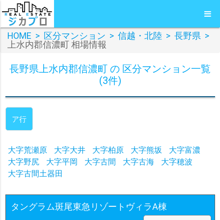
HOME
>
区分マンション
>
信越・北陸
>
長野県
>
上水内郡信濃町 相場情報
長野県上水内郡信濃町 の 区分マンション一覧
(3件)
ア行
大字荒瀬原
大字大井
大字柏原
大字熊坂
大字富濃
大字野尻
大字平岡
大字古間
大字古海
大字穂波
大字古間土器田
タングラム斑尾東急リゾートヴィラA棟