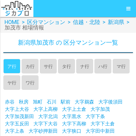
HOME
>
区分マンション
>
信越・北陸
>
新潟県
>
加茂市 相場情報
新潟県加茂市 の 区分マンション一覧
ア行
カ行
サ行
タ行
ナ行
ハ行
マ行
ヤ行
ワ行
赤谷
秋房
旭町
石川
駅前
大字鵜森
大字後須田
大字上大谷
大字上高柳
大字上土倉
大字加茂
大字加茂新田
大字北潟
大字黒水
大字下条
大字五反田
大字下大谷
大字下高柳
大字下土倉
大字上条
大字砂押新田
大字狭口
大字田中新田