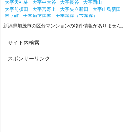
大字天神林
大字中大谷
大字長谷
大字西山
大字前須田
大字宮寄上
大字矢立新田
大字山島新田
岡ノ町
大字加茂馬寄
大字鵜森（下鵜森）
大字鵜森（上鵜森）
大字鵜森（中鵜森）
新潟県加茂市の区分マンションの物件情報がありません。
大字下高柳（下高柳）
大字下条（下興屋向）
大字下条（下興野）
大字下条（上下条）
サイト内検索
大字下条（上興屋向）
大字下条（中興野）
大字下条（中村）
大字下条（長福寺）
スポンサーリンク
大字下条（福島）
大字下条（柳町）
大字下条（旱田）
大字下大谷（下大谷）
大字下土倉（下土倉）
大字加茂新田（２３区）
大字加茂新田（２４区）
大字宮寄上（岩野）
大字宮寄上（小乙）
大字狭口（１区）
大字狭口（２区）
大字狭口（上３区）
大字後須田（第１）
大字後須田（第２）
大字後須田（第３）
大字黒水（上黒水）
大字黒水（西区）
大字黒水（中区）
大字黒水（東区）
大字黒水（南区）
大字黒水（北区）
大字上高柳（上高柳）
大字上大谷（上大谷）
大字上土倉（上土倉）