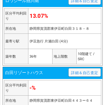
ロワジール熱川南
詳細＆自己査定
区分平均利回
13.07%
り
所在地
静岡県賀茂郡東伊豆町白田３１８－８
最寄り駅
伊豆急行 片瀬白田 (4分)
10階建て /
築年数
36年
地上階数
SRC
白田リゾートハウス
詳細＆自己査定
区分平均利回
-%
り
所在地
静岡県賀茂郡東伊豆町白田４４３ー６４