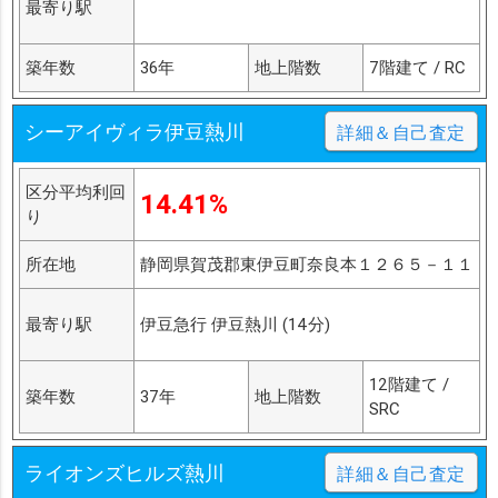
最寄り駅
築年数
36年
地上階数
7階建て / RC
シーアイヴィラ伊豆熱川
詳細＆自己査定
区分平均利回
14.41%
り
所在地
静岡県賀茂郡東伊豆町奈良本１２６５－１１
最寄り駅
伊豆急行 伊豆熱川 (14分)
12階建て /
築年数
37年
地上階数
SRC
ライオンズヒルズ熱川
詳細＆自己査定