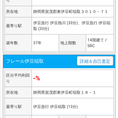
り
所在地
静岡県賀茂郡東伊豆町稲取３０１０－７１
伊豆急行 伊豆熱川 (33分)、伊豆急行 伊豆稲
最寄り駅
取 (33分)
14階建て /
築年数
37年
地上階数
SRC
フレール伊豆稲取
詳細＆自己査定
区分平均利回
-%
り
所在地
静岡県賀茂郡東伊豆町稲取１８－１
最寄り駅
伊豆急行 伊豆稲取 (13分)