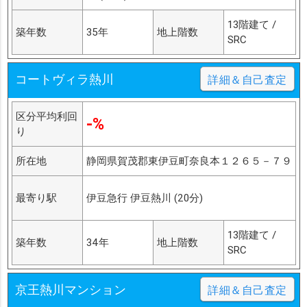
13階建て /
築年数
35年
地上階数
SRC
コートヴィラ熱川
詳細＆自己査定
区分平均利回
-%
り
所在地
静岡県賀茂郡東伊豆町奈良本１２６５－７９
最寄り駅
伊豆急行 伊豆熱川 (20分)
13階建て /
築年数
34年
地上階数
SRC
京王熱川マンション
詳細＆自己査定