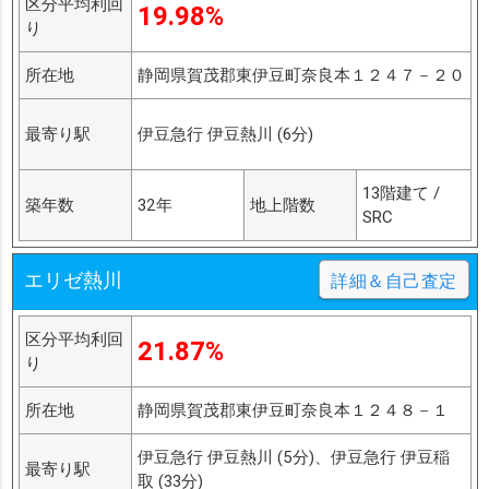
区分平均利回
19.98%
り
所在地
静岡県賀茂郡東伊豆町奈良本１２４７－２０
最寄り駅
伊豆急行 伊豆熱川 (6分)
13階建て /
築年数
32年
地上階数
SRC
エリゼ熱川
詳細＆自己査定
区分平均利回
21.87%
り
所在地
静岡県賀茂郡東伊豆町奈良本１２４８－１
伊豆急行 伊豆熱川 (5分)、伊豆急行 伊豆稲
最寄り駅
取 (33分)