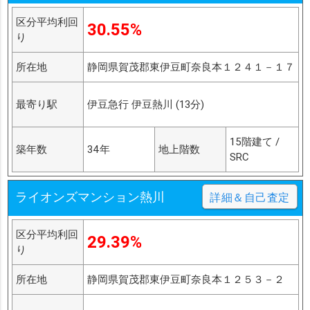
区分平均利回
30.55%
り
所在地
静岡県賀茂郡東伊豆町奈良本１２４１－１７
最寄り駅
伊豆急行 伊豆熱川 (13分)
15階建て /
築年数
34年
地上階数
SRC
ライオンズマンション熱川
詳細＆自己査定
区分平均利回
29.39%
り
所在地
静岡県賀茂郡東伊豆町奈良本１２５３－２