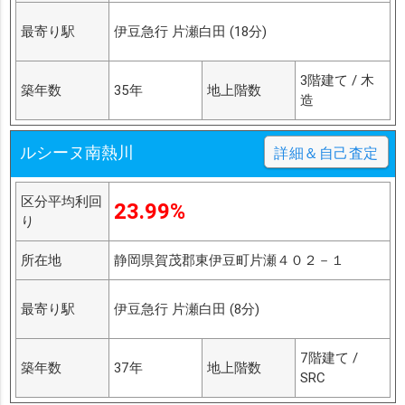
最寄り駅
伊豆急行 片瀬白田 (18分)
3階建て / 木
築年数
35年
地上階数
造
ルシーヌ南熱川
詳細＆自己査定
区分平均利回
23.99%
り
所在地
静岡県賀茂郡東伊豆町片瀬４０２－１
最寄り駅
伊豆急行 片瀬白田 (8分)
7階建て /
築年数
37年
地上階数
SRC