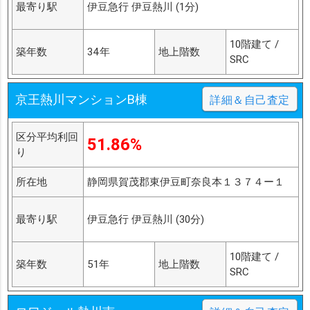
最寄り駅
伊豆急行 伊豆熱川 (1分)
10階建て /
築年数
34年
地上階数
SRC
京王熱川マンションB棟
詳細＆自己査定
区分平均利回
51.86%
り
所在地
静岡県賀茂郡東伊豆町奈良本１３７４ー１
最寄り駅
伊豆急行 伊豆熱川 (30分)
10階建て /
築年数
51年
地上階数
SRC