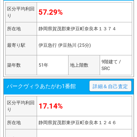
区分平均利回
57.29%
り
所在地
静岡県賀茂郡東伊豆町奈良本１３７４
最寄り駅
伊豆急行 伊豆熱川 (25分)
9階建て /
築年数
51年
地上階数
SRC
パークヴィラあたがわ1番館
詳細＆自己査定
区分平均利回
17.14%
り
所在地
静岡県賀茂郡東伊豆町奈良本１２４６