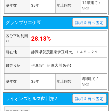
14階建て /
築年数
35年
地上階数
SRC
グランプリエ伊豆
詳細＆自己査定
区分平均利回
28.13%
り
所在地
静岡県賀茂郡東伊豆町大川１４５－２１
最寄り駅
伊豆急行 伊豆大川 (6分)
8階建て /
築年数
35年
地上階数
SRC
ライオンズヒルズ熱川第2
詳細＆自己査定