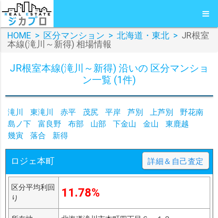
HOME
>
区分マンション
>
北海道・東北
>
JR根室
本線(滝川～新得) 相場情報
JR根室本線(滝川～新得) 沿いの 区分マンショ
ン一覧 (1件)
滝川
東滝川
赤平
茂尻
平岸
芦別
上芦別
野花南
島ノ下
富良野
布部
山部
下金山
金山
東鹿越
幾寅
落合
新得
ロジェ本町
詳細＆自己査定
区分平均利回
11.78%
り