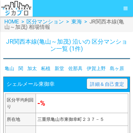
HOME
>
区分マンション
>
東海
>
JR関西本線(亀
山～加茂) 相場情報
JR関西本線(亀山～加茂) 沿いの 区分マンショ
ン一覧 (1件)
亀山
関
加太
柘植
新堂
佐那具
伊賀上野
島ヶ原
シェルメール東御幸
詳細＆自己査定
区分平均利回
-%
り
所在地
三重県亀山市東御幸町２３７－５