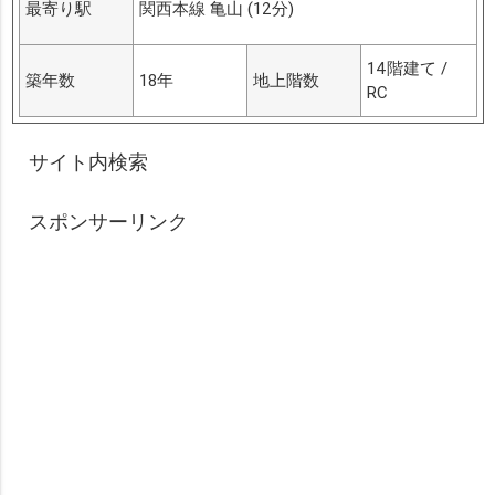
最寄り駅
関西本線 亀山 (12分)
14階建て /
築年数
18年
地上階数
RC
サイト内検索
スポンサーリンク