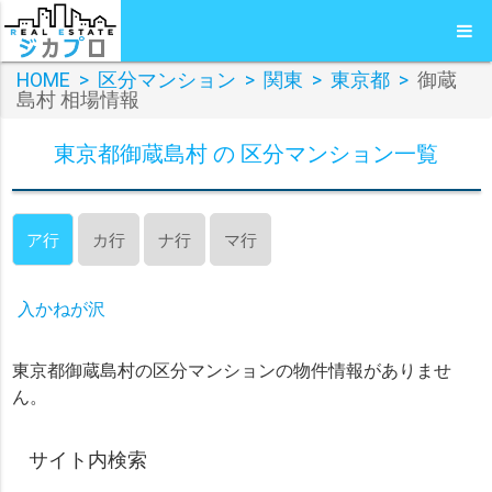
HOME
>
区分マンション
>
関東
>
東京都
>
御蔵
島村 相場情報
東京都御蔵島村 の 区分マンション一覧
ア行
カ行
ナ行
マ行
入かねが沢
東京都御蔵島村の区分マンションの物件情報がありませ
ん。
サイト内検索