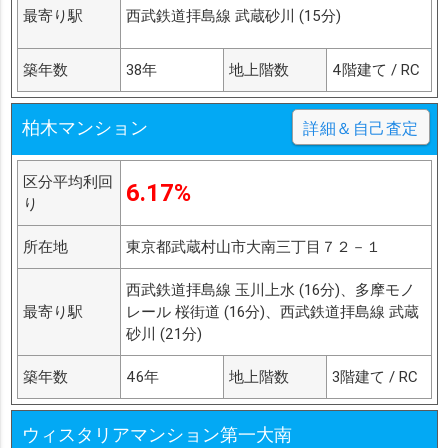
最寄り駅
西武鉄道拝島線 武蔵砂川 (15分)
築年数
38年
地上階数
4階建て / RC
柏木マンション
詳細＆自己査定
区分平均利回
6.17%
り
所在地
東京都武蔵村山市大南三丁目７２－１
西武鉄道拝島線 玉川上水 (16分)、多摩モノ
最寄り駅
レール 桜街道 (16分)、西武鉄道拝島線 武蔵
砂川 (21分)
築年数
46年
地上階数
3階建て / RC
ウィスタリアマンション第一大南