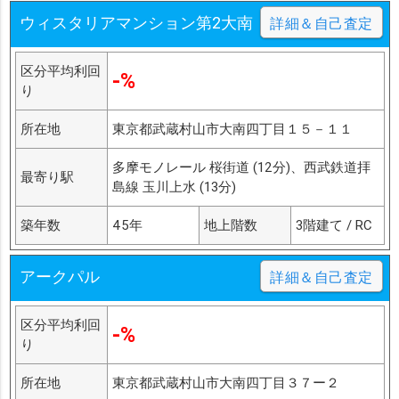
ウィスタリアマンション第2大南
詳細＆自己査定
区分平均利回
-%
り
所在地
東京都武蔵村山市大南四丁目１５－１１
多摩モノレール 桜街道 (12分)、西武鉄道拝
最寄り駅
島線 玉川上水 (13分)
築年数
45年
地上階数
3階建て / RC
アークパル
詳細＆自己査定
区分平均利回
-%
り
所在地
東京都武蔵村山市大南四丁目３７ー２