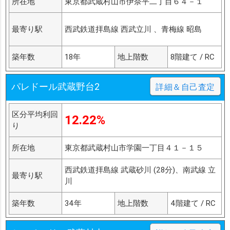
所在地
東京都武蔵村山市伊奈平二丁目６４－１
最寄り駅
西武鉄道拝島線 西武立川 、青梅線 昭島
築年数
18年
地上階数
8階建て / RC
パレドール武蔵野台2
詳細＆自己査定
区分平均利回
12.22%
り
所在地
東京都武蔵村山市学園一丁目４１－１５
西武鉄道拝島線 武蔵砂川 (28分)、南武線 立
最寄り駅
川
築年数
34年
地上階数
4階建て / RC