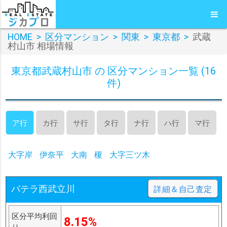
HOME
>
区分マンション
>
関東
>
東京都
>
武蔵
村山市 相場情報
東京都武蔵村山市 の 区分マンション一覧 (16
件)
ア行
カ行
サ行
タ行
ナ行
ハ行
マ行
大字岸
伊奈平
大南
榎
大字三ツ木
パテラ西武立川
詳細＆自己査定
区分平均利回
8.15%