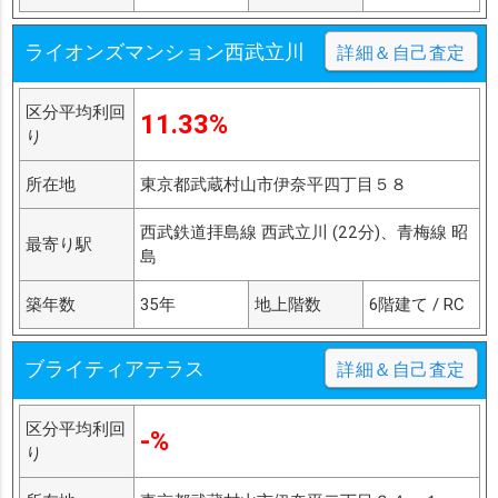
ライオンズマンション西武立川
詳細＆自己査定
区分平均利回
11.33%
り
所在地
東京都武蔵村山市伊奈平四丁目５８
西武鉄道拝島線 西武立川 (22分)、青梅線 昭
最寄り駅
島
築年数
35年
地上階数
6階建て / RC
ブライティアテラス
詳細＆自己査定
区分平均利回
-%
り