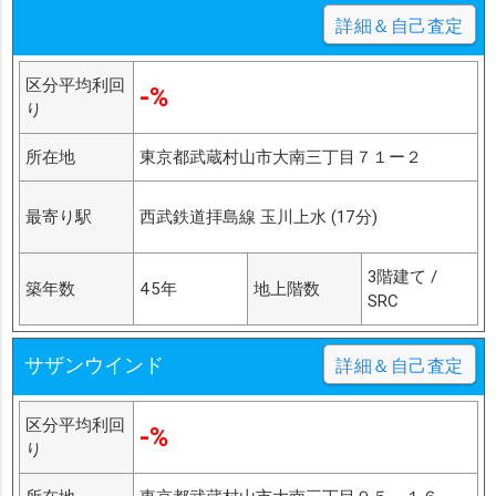
詳細＆自己査定
区分平均利回
-%
り
所在地
東京都武蔵村山市大南三丁目７１ー２
最寄り駅
西武鉄道拝島線 玉川上水 (17分)
3階建て /
築年数
45年
地上階数
SRC
サザンウインド
詳細＆自己査定
区分平均利回
-%
り