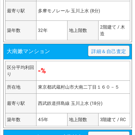
最寄り駅
多摩モノレール 玉川上水 (8分)
2階建て / 木
築年数
32年
地上階数
造
大南嫩マンション
詳細＆自己査定
区分平均利回
-%
り
所在地
東京都武蔵村山市大南二丁目１６０－５
最寄り駅
西武鉄道拝島線 玉川上水 (18分)
築年数
45年
地上階数
3階建て / RC