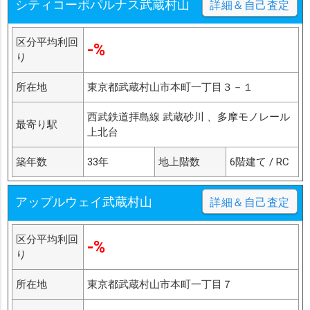
シティコーポパルナス武蔵村山
詳細＆自己査定
区分平均利回
-%
り
所在地
東京都武蔵村山市本町一丁目３－１
西武鉄道拝島線 武蔵砂川 、多摩モノレール
最寄り駅
上北台
築年数
33年
地上階数
6階建て / RC
アップルウェイ武蔵村山
詳細＆自己査定
区分平均利回
-%
り
所在地
東京都武蔵村山市本町一丁目７