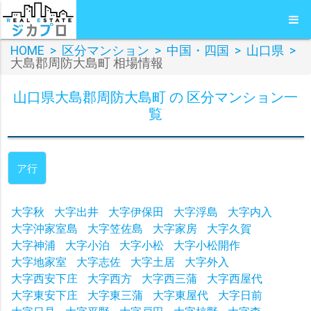
HOME
>
区分マンション
>
中国・四国
>
山口県
>
大島郡周防大島町 相場情報
山口県大島郡周防大島町 の 区分マンション一
覧
ア行
大字秋
大字出井
大字伊保田
大字浮島
大字内入
大字沖家室島
大字笠佐島
大字家房
大字久賀
大字神浦
大字小泊
大字小松
大字小松開作
大字地家室
大字志佐
大字土居
大字外入
大字西安下庄
大字西方
大字西三蒲
大字西屋代
大字東安下庄
大字東三蒲
大字東屋代
大字日前