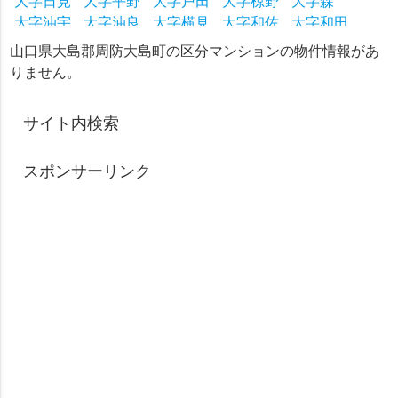
大字日見
大字平野
大字戸田
大字椋野
大字森
大字油宇
大字油良
大字横見
大字和佐
大字和田
山口県大島郡周防大島町の区分マンションの物件情報があ
りません。
サイト内検索
スポンサーリンク