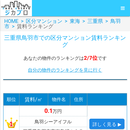
HOME
>
区分マンション
>
東海
>
三重県
>
鳥羽
市
>
賃料ランキング
三重県鳥羽市での区分マンション賃料ランキン
グ
2/7位
あなたの物件のランキングは
です
自分の物件のランキングを見に行く
賃料/㎡
順位
物件名
住所
0.1
万円
鳥羽シーアイフル
詳しく
見る ▶