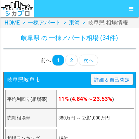
HOME
>
一棟アパート
>
東海
>
岐阜県 相場情報
岐阜県 の 一棟アパート相場 (34件)
前へ
1
2
次へ
岐阜県岐阜市
詳細＆自己査定
11%
4.84%～23.53%
平均利回り(相場帯)
(
)
売却相場帯
380万円
～
2億1,000万円
相場ランキング
18位