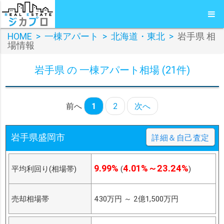
HOME
>
一棟アパート
>
北海道・東北
>
岩手県 相
場情報
岩手県 の 一棟アパート相場 (21件)
前へ
1
2
次へ
岩手県盛岡市
詳細＆自己査定
9.99%
4.01%～23.24%
平均利回り(相場帯)
(
)
売却相場帯
430万円
～
2億1,500万円