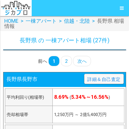
HOME
>
一棟アパート
>
信越・北陸
>
長野県 相場
情報
長野県 の 一棟アパート相場 (27件)
前へ
1
2
次へ
長野県長野市
詳細＆自己査定
8.69%
5.34%～16.56%
平均利回り(相場帯)
(
)
売却相場帯
1,250万円
～
2億5,400万円