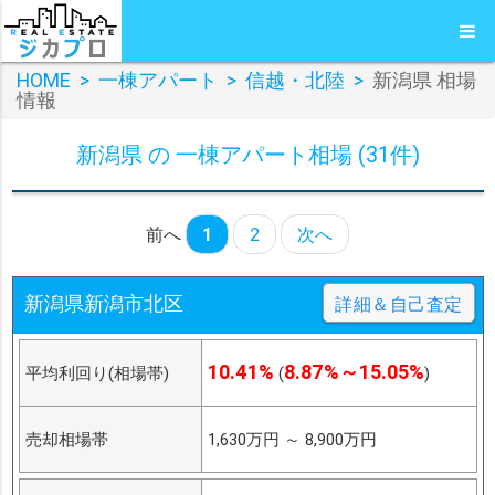
HOME
>
一棟アパート
>
信越・北陸
>
新潟県 相場
情報
新潟県 の 一棟アパート相場 (31件)
前へ
1
2
次へ
新潟県新潟市北区
詳細＆自己査定
10.41%
8.87%～15.05%
平均利回り(相場帯)
(
)
売却相場帯
1,630万円
～
8,900万円